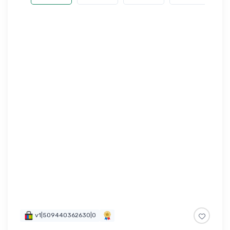
v1|509440362630|0