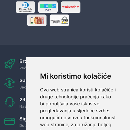
Brza i sigurna dostava
Već za nekoliko dana kod vas
Mi koristimo kolačiće
Garancija u povrat novaca
Jednostavno pravilo: Roba za novac
Ova web stranica koristi kolačiće i
druge tehnologije praćenja kako
24/7 odlična podrška
bi poboljšala vaše iskustvo
Naši agenti uvijek na raspolaganju
pregledavanja u sljedeće svrhe:
omogućiti osnovnu funkcionalnost
Sigurno obročno plaćanje
web stranice
,
za pružanje boljeg
Do 24 rata bez kamata