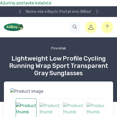
Ažuriraj postavke kolačića
Nismo više e.Bay.hr. Postali smo AliBay!
Povratak
Lightweight Low Profile Cycling
Running Wrap Sport Transparent
Gray Sunglasses