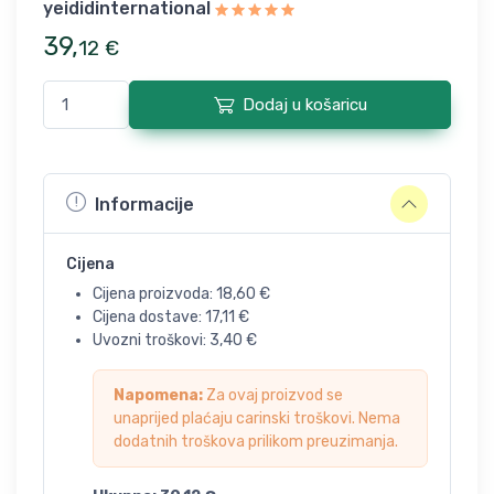
yeididinternational
39
,
12
€
Dodaj u košaricu
Informacije
Cijena
Cijena proizvoda:
18,60
€
Cijena dostave:
17,11
€
Uvozni troškovi:
3,40
€
Napomena:
Za ovaj proizvod se
unaprijed plaćaju carinski troškovi. Nema
dodatnih troškova prilikom preuzimanja.