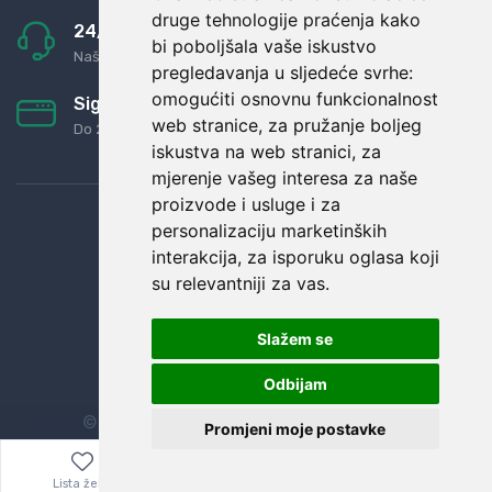
druge tehnologije praćenja kako
24/7 odlična podrška
bi poboljšala vaše iskustvo
Naši agenti uvijek na raspolaganju
pregledavanja u sljedeće svrhe:
omogućiti osnovnu funkcionalnost
Sigurno obročno plaćanje
web stranice
,
za pružanje boljeg
Do 24 rata bez kamata
iskustva na web stranici
,
za
mjerenje vašeg interesa za naše
proizvode i usluge i za
personalizaciju marketinških
interakcija
,
za isporuku oglasa koji
su relevantniji za vas
.
Slažem se
Odbijam
© Sva prava zadržana.
Dopi grupa d.o.o.
Promjeni moje postavke
Lista želja
Izbornik
0,00
€