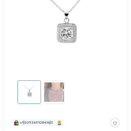
v1|509369108616|0