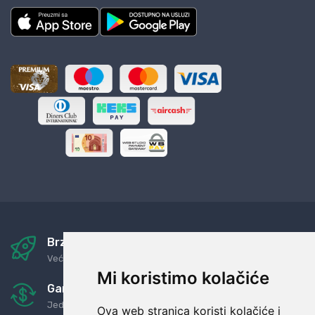
Brza i sigurna dostava
Već za nekoliko dana kod vas
Mi koristimo kolačiće
Garancija u povrat novaca
Jednostavno pravilo: Roba za novac
Ova web stranica koristi kolačiće i