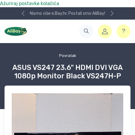
Ažuriraj postavke kolačića
Nismo više e.Bay.hr. Postali smo AliBay!
Povratak
ASUS VS247 23.6" HDMI DVI VGA
1080p Monitor Black VS247H-P