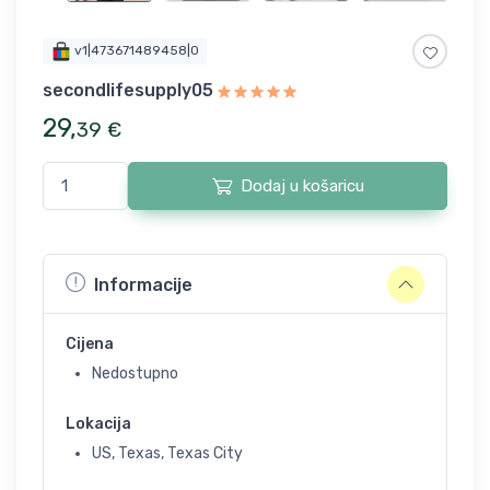
v1|473671489458|0
secondlifesupply05
29
,
39
€
Dodaj u košaricu
Informacije
Cijena
Nedostupno
Lokacija
US, Texas, Texas City