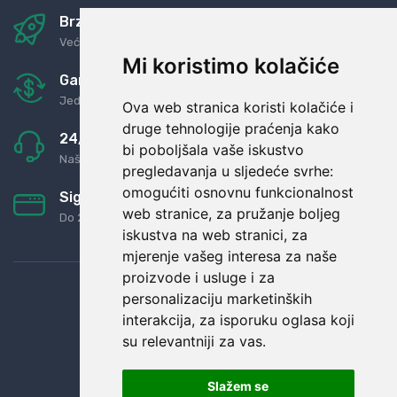
Brza i sigurna dostava
Već za nekoliko dana kod vas
Mi koristimo kolačiće
Garancija u povrat novaca
Jednostavno pravilo: Roba za novac
Ova web stranica koristi kolačiće i
druge tehnologije praćenja kako
24/7 odlična podrška
bi poboljšala vaše iskustvo
Naši agenti uvijek na raspolaganju
pregledavanja u sljedeće svrhe:
omogućiti osnovnu funkcionalnost
Sigurno obročno plaćanje
web stranice
,
za pružanje boljeg
Do 24 rata bez kamata
iskustva na web stranici
,
za
mjerenje vašeg interesa za naše
proizvode i usluge i za
personalizaciju marketinških
interakcija
,
za isporuku oglasa koji
su relevantniji za vas
.
Slažem se