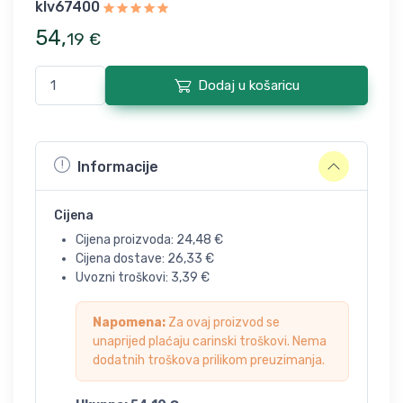
klv67400
54
,
19
€
Dodaj u košaricu
Informacije
Cijena
Cijena proizvoda:
24,48
€
Cijena dostave:
26,33
€
Uvozni troškovi:
3,39
€
Napomena:
Za ovaj proizvod se
unaprijed plaćaju carinski troškovi. Nema
dodatnih troškova prilikom preuzimanja.