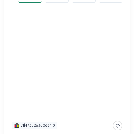
v1|473326300664|0