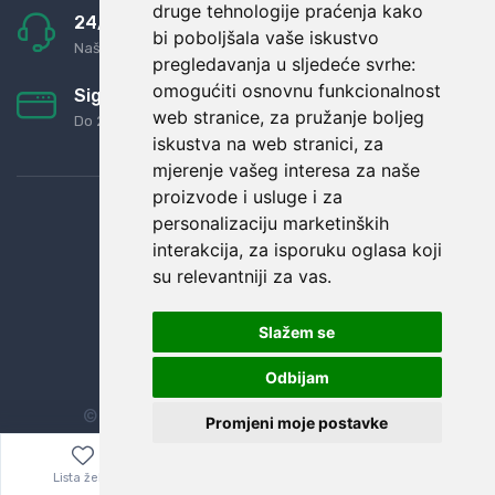
druge tehnologije praćenja kako
24/7 odlična podrška
bi poboljšala vaše iskustvo
Naši agenti uvijek na raspolaganju
pregledavanja u sljedeće svrhe:
omogućiti osnovnu funkcionalnost
Sigurno obročno plaćanje
web stranice
,
za pružanje boljeg
Do 24 rata bez kamata
iskustva na web stranici
,
za
mjerenje vašeg interesa za naše
proizvode i usluge i za
personalizaciju marketinških
interakcija
,
za isporuku oglasa koji
su relevantniji za vas
.
Slažem se
Odbijam
© Sva prava zadržana.
Dopi grupa d.o.o.
Promjeni moje postavke
Lista želja
Izbornik
0,00
€