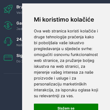
Brza i sigurna dostava
Već za nekoliko dana kod vas
Mi koristimo kolačiće
Garancija u povrat novaca
Jednostavno pravilo: Roba za novac
Ova web stranica koristi kolačiće i
druge tehnologije praćenja kako
24/7 odlična podrška
bi poboljšala vaše iskustvo
Naši agenti uvijek na raspolaganju
pregledavanja u sljedeće svrhe:
omogućiti osnovnu funkcionalnost
Sigurno obročno plaćanje
web stranice
,
za pružanje boljeg
Do 24 rata bez kamata
iskustva na web stranici
,
za
mjerenje vašeg interesa za naše
proizvode i usluge i za
personalizaciju marketinških
interakcija
,
za isporuku oglasa koji
su relevantniji za vas
.
Slažem se