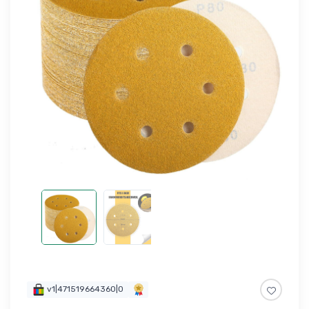
v1|471519664360|0