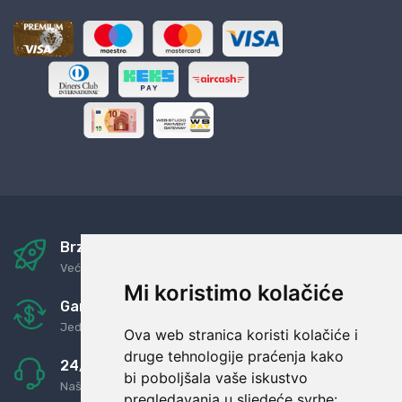
Brza i sigurna dostava
Već za nekoliko dana kod vas
Mi koristimo kolačiće
Garancija u povrat novaca
Jednostavno pravilo: Roba za novac
Ova web stranica koristi kolačiće i
druge tehnologije praćenja kako
24/7 odlična podrška
bi poboljšala vaše iskustvo
Naši agenti uvijek na raspolaganju
pregledavanja u sljedeće svrhe: