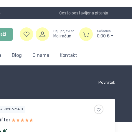
Često postavljena pitanja
Koristite
Hej, prijavi se
Košarica
raži
Moj račun
0,00
€
e
Blog
O nama
Kontakt
Povratak
4750206914|0
ifter
5
€