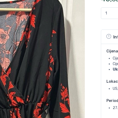
In
Cijena
Cij
Ci
Uk
Lokac
US,
Perio
27