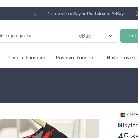
Nismo više e.Bay.hr. Postali smo AliBay!
Pret
Privatni korisnici
Poslovni korisnici
Naše provizij
v1|45
bittythr
45
,
8