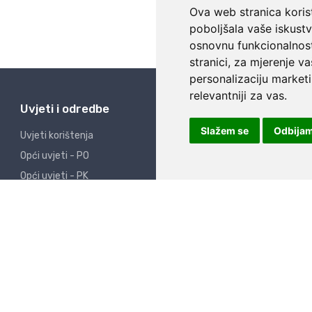
Ova web stranica korist
poboljšala vaše iskust
osnovnu funkcionalnos
stranici
,
za mjerenje va
personalizaciju marketi
relevantniji za vas
.
Uvjeti i odredbe
Slažem se
Odbija
Uvjeti korištenja
Opći uvjeti - PO
Opći uvjeti - PK
Raskid ugovora
Izjava o privatnosti
Izjava o sigurnosti
Obavijest potrošačima
ZOP
Kolačići