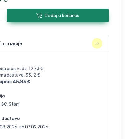
Dodaj u košaricu
formacije
ena proizvoda:
12,73
€
jena dostave:
33,12
€
upno:
45,85
€
ija
 SC, Starr
d dostave
.08.2026.
do
07.09.2026.