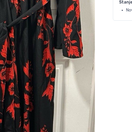
Stanj
No