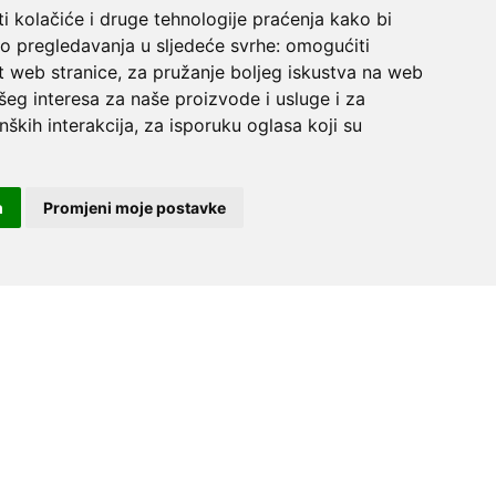
i kolačiće i druge tehnologije praćenja kako bi
vo pregledavanja u sljedeće svrhe:
omogućiti
t web stranice
,
za pružanje boljeg iskustva na web
šeg interesa za naše proizvode i usluge i za
nških interakcija
,
za isporuku oglasa koji su
Ostani u tijeku
m
Promjeni moje postavke
Želim na listu
Preuzmi AliBay aplikaciju