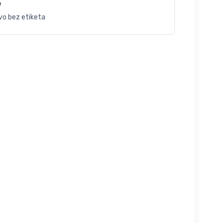
e
vo bez etiketa