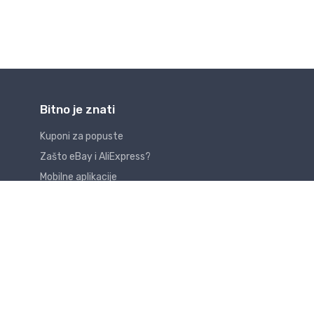
Bitno je znati
Kuponi za popuste
Zašto eBay i AliExpress?
Mobilne aplikacije
Mediji o nama