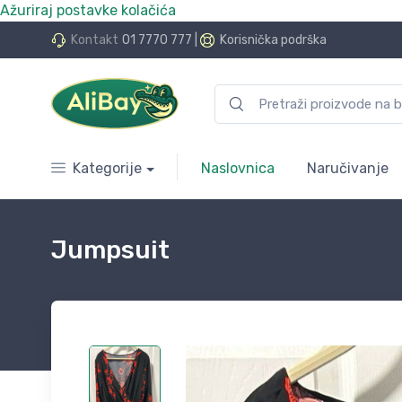
Ažuriraj postavke kolačića
do 24 rate bez kamata
Kontakt
01 7770 777
|
Korisnička podrška
Kategorije
Naslovnica
Naručivanje
Jumpsuit