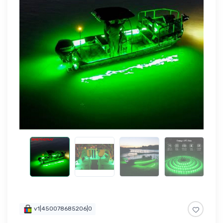
v1|450078685206|0