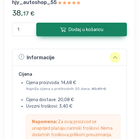
hjy_autoshop_55
38
,
17
€
Dodaj u košaricu
Informacije
Cijena
Cijena proizvoda:
14,68
€
Najniža cijena u prethodnih 30 dana:
40,49
€
Cijena dostave:
20,08
€
Uvozni troškovi:
3,40
€
Napomena:
Za ovaj proizvod se
unaprijed plaćaju carinski troškovi. Nema
dodatnih troškova prilikom preuzimanja.