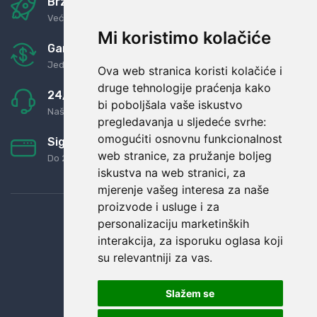
Brza i sigurna dostava
Već za nekoliko dana kod vas
Mi koristimo kolačiće
Garancija u povrat novaca
Jednostavno pravilo: Roba za novac
Ova web stranica koristi kolačiće i
druge tehnologije praćenja kako
24/7 odlična podrška
bi poboljšala vaše iskustvo
Naši agenti uvijek na raspolaganju
pregledavanja u sljedeće svrhe:
omogućiti osnovnu funkcionalnost
Sigurno obročno plaćanje
web stranice
,
za pružanje boljeg
Do 24 rata bez kamata
iskustva na web stranici
,
za
mjerenje vašeg interesa za naše
proizvode i usluge i za
personalizaciju marketinških
interakcija
,
za isporuku oglasa koji
su relevantniji za vas
.
Slažem se