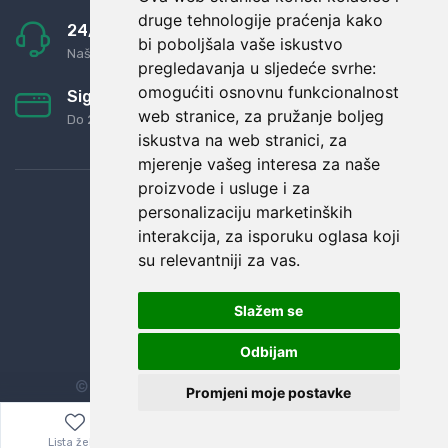
druge tehnologije praćenja kako
24/7 odlična podrška
bi poboljšala vaše iskustvo
Naši agenti uvijek na raspolaganju
pregledavanja u sljedeće svrhe:
omogućiti osnovnu funkcionalnost
Sigurno obročno plaćanje
web stranice
,
za pružanje boljeg
Do 24 rata bez kamata
iskustva na web stranici
,
za
mjerenje vašeg interesa za naše
proizvode i usluge i za
personalizaciju marketinških
interakcija
,
za isporuku oglasa koji
su relevantniji za vas
.
Slažem se
Odbijam
© Sva prava zadržana.
Dopi grupa d.o.o.
Promjeni moje postavke
Lista želja
Izbornik
0,00
€