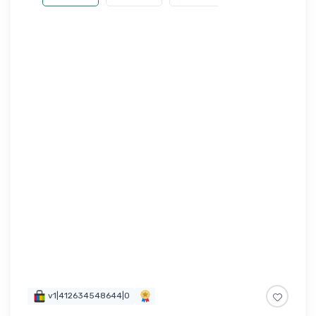
v1|412634548644|0