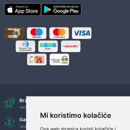
Brza i sigurna dostava
Već za nekoliko dana kod vas
Mi koristimo kolačiće
Garancija u povrat novaca
Jednostavno pravilo: Roba za novac
Ova web stranica koristi kolačiće i