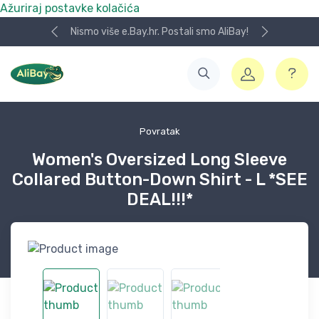
Ažuriraj postavke kolačića
Nismo više e.Bay.hr. Postali smo AliBay!
Povratak
Women's Oversized Long Sleeve
Collared Button-Down Shirt - L *SEE
DEAL!!!*