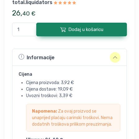
total.liquidators
26
,
40
€
Dodaj u košaricu
Informacije
Cijena
Cijena proizvoda:
3,92
€
Cijena dostave:
19,09
€
Uvozni troškovi:
3,39
€
Napomena:
Za ovaj proizvod se
unaprijed plaćaju carinski troškovi. Nema
dodatnih troškova prilikom preuzimanja.