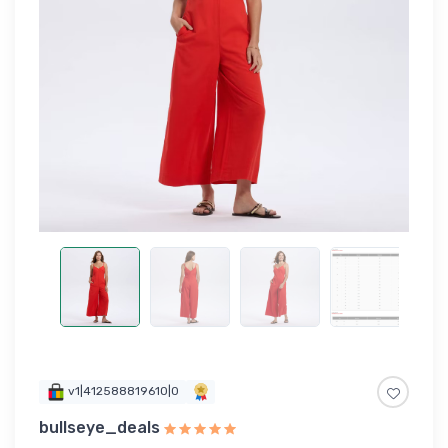
v1|412588819610|0
bullseye_deals