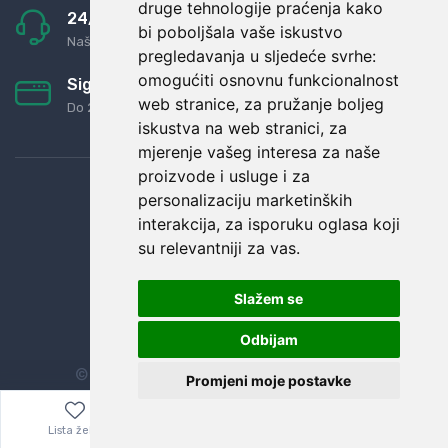
druge tehnologije praćenja kako
24/7 odlična podrška
bi poboljšala vaše iskustvo
Naši agenti uvijek na raspolaganju
pregledavanja u sljedeće svrhe:
omogućiti osnovnu funkcionalnost
Sigurno obročno plaćanje
web stranice
,
za pružanje boljeg
Do 24 rata bez kamata
iskustva na web stranici
,
za
mjerenje vašeg interesa za naše
proizvode i usluge i za
personalizaciju marketinških
interakcija
,
za isporuku oglasa koji
su relevantniji za vas
.
Slažem se
Odbijam
© Sva prava zadržana.
Dopi grupa d.o.o.
Promjeni moje postavke
Lista želja
Izbornik
0,00
€