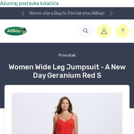
Ažuriraj postavke kolačića
Nismo više e.Bay.hr. Postali smo AliBay!
Povratak
Women Wide Leg Jumpsuit - A New
Day Geranium Red S