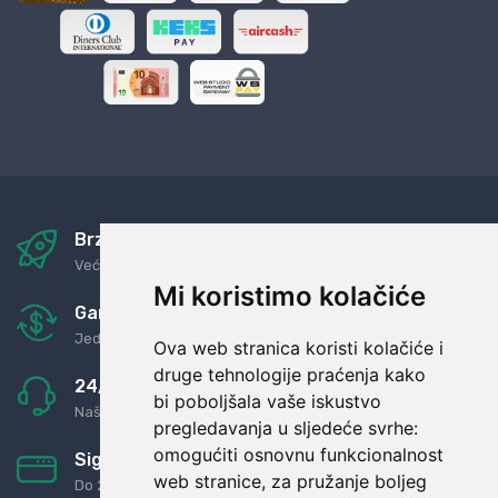
Brza i sigurna dostava
Već za nekoliko dana kod vas
Mi koristimo kolačiće
Garancija u povrat novaca
Jednostavno pravilo: Roba za novac
Ova web stranica koristi kolačiće i
druge tehnologije praćenja kako
24/7 odlična podrška
bi poboljšala vaše iskustvo
Naši agenti uvijek na raspolaganju
pregledavanja u sljedeće svrhe:
omogućiti osnovnu funkcionalnost
Sigurno obročno plaćanje
web stranice
,
za pružanje boljeg
Do 24 rata bez kamata