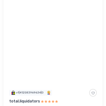
v1|412583969634|0
total.liquidators