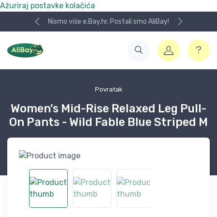
Ažuriraj postavke kolačića
Nismo više e.Bay.hr. Postali smo AliBay!
Povratak
Women's Mid-Rise Relaxed Leg Pull-
On Pants - Wild Fable Blue Striped M