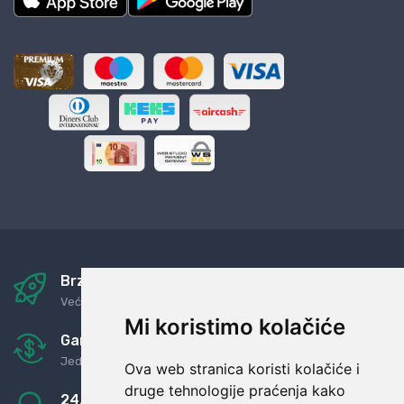
Brza i sigurna dostava
Već za nekoliko dana kod vas
Mi koristimo kolačiće
Garancija u povrat novaca
Jednostavno pravilo: Roba za novac
Ova web stranica koristi kolačiće i
druge tehnologije praćenja kako
24/7 odlična podrška