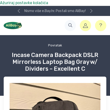
Ažuriraj postavke kolačića
Nismo više e.Bay.hr. Postali smo AliBay!
Povratak
Incase Camera Backpack DSLR
Mirrorless Laptop Bag Gray w/
Dividers – Excellent C