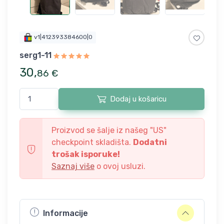
v1|412393384600|0
serg1-11
30
,
86
€
Dodaj u košaricu
Proizvod se šalje iz našeg "
US
"
checkpoint skladišta.
Dodatni
trošak isporuke!
Saznaj više
o ovoj usluzi.
Informacije