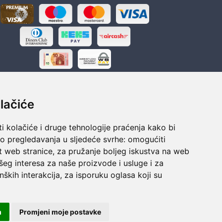
lačiće
i kolačiće i druge tehnologije praćenja kako bi
ka
Sigurno obročno plaćanje
vo pregledavanja u sljedeće svrhe:
omogućiti
polaganju
Do 24 rata bez kamata
t web stranice
,
za pružanje boljeg iskustva na web
šeg interesa za naše proizvode i usluge i za
nških interakcija
,
za isporuku oglasa koji su
m
Promjeni moje postavke