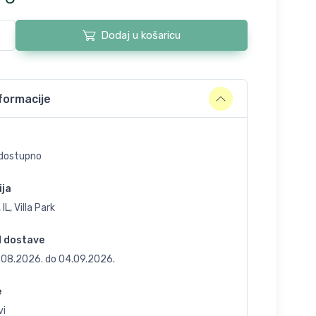
Dodaj u košaricu
formacije
dostupno
ija
 IL, Villa Park
d dostave
.08.2026.
do
04.09.2026.
e
vi