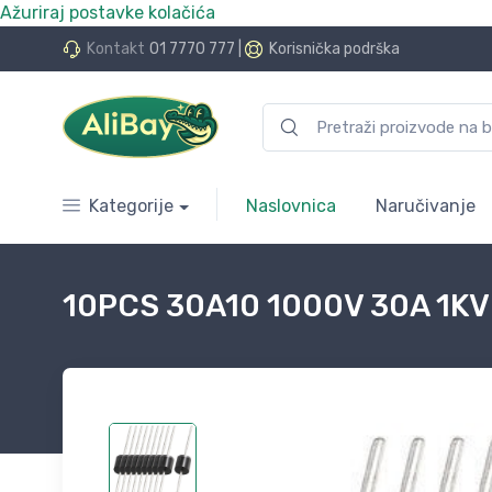
Ažuriraj postavke kolačića
do 24 rate bez kamata
Kontakt
01 7770 777
|
Korisnička podrška
Kategorije
Naslovnica
Naručivanje
10PCS 30A10 1000V 30A 1KV A