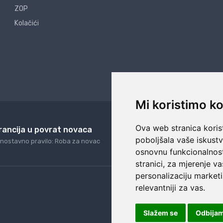
ZOP
Kolačići
Mi koristimo ko
Ova web stranica korist
rancija u povrat novaca
24/7 odlična podrš
poboljšala vaše iskust
nostavno pravilo: Roba za novac
Naši agenti uvijek na ras
osnovnu funkcionalnos
stranici
,
za mjerenje va
personalizaciju marketi
relevantniji za vas
.
Slažem se
Odbija