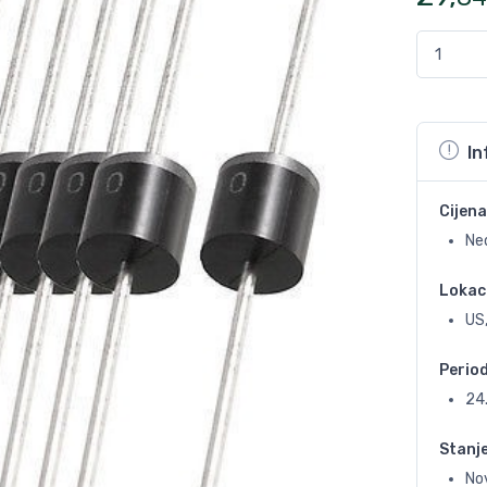
In
Cijena
Ne
Lokac
US,
Perio
24
Stanj
No