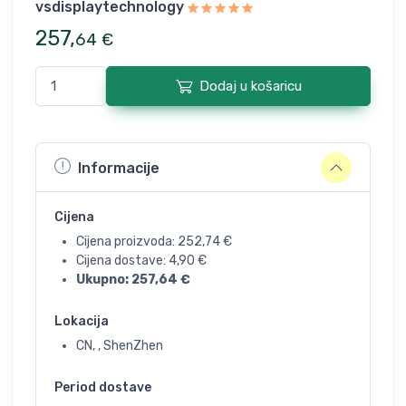
vsdisplaytechnology
257
,
64
€
Dodaj u košaricu
Informacije
Cijena
Cijena proizvoda:
252,74
€
Cijena dostave:
4,90
€
Ukupno:
257,64
€
Lokacija
CN, , ShenZhen
Period dostave