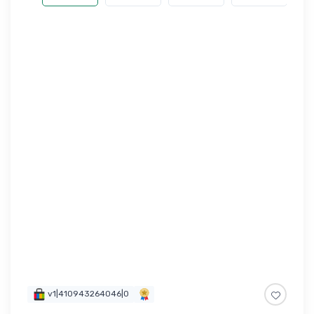
v1|410943264046|0