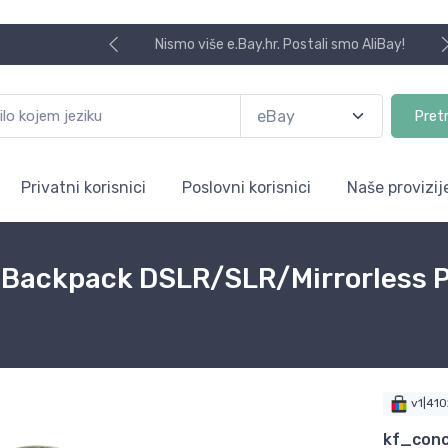
Nismo više e.Bay.hr. Postali smo AliBay!
Pret
Privatni korisnici
Poslovni korisnici
Naše provizij
Backpack DSLR/SLR/Mirrorless 
v1|41
kf_con