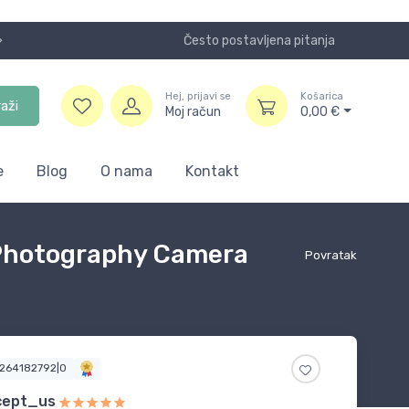
Često postavljena pitanja
Koristite
Hej, prijavi se
Košarica
raži
Moj račun
0,00
€
e
Blog
O nama
Kontakt
Photography Camera
Povratak
0264182792|0
cept_us