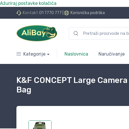
Ažuriraj postavke kolačića
do 24 rate bez kamata
Kontakt
01 7770 777
|
Korisnička podrška
Kategorije
Naslovnica
Naručivanje
K&F CONCEPT Large Camera 
Bag