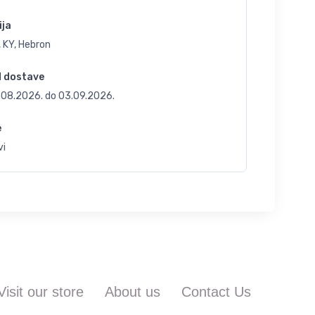
ija
 KY, Hebron
d dostave
.08.2026.
do
03.09.2026.
e
vi