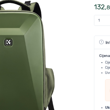
132
,
8
In
Cijena
Cij
Ci
Uvo
Uk