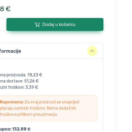
8
€
Dodaj u košaricu
formacije
ena proizvoda:
78,23
€
jena dostave:
51,26
€
zni troškovi:
3,39
€
Napomena:
Za ovaj proizvod se unaprijed
plaćaju carinski troškovi. Nema dodatnih
troškova prilikom preuzimanja.
upno:
132,88
€