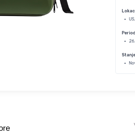
Lokac
US,
Perio
26
Stanj
No