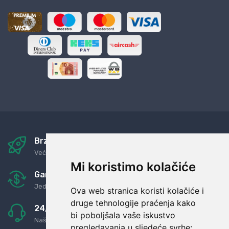
Brza i sigurna dostava
Već za nekoliko dana kod vas
Mi koristimo kolačiće
Garancija u povrat novaca
Jednostavno pravilo: Roba za novac
Ova web stranica koristi kolačiće i
druge tehnologije praćenja kako
24/7 odlična podrška
bi poboljšala vaše iskustvo
Naši agenti uvijek na raspolaganju
pregledavanja u sljedeće svrhe: