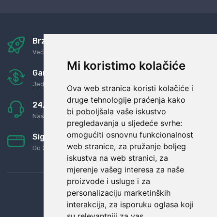
Brza i sigurna dostava
Već za nekoliko dana kod vas
Mi koristimo kolačiće
Garancija u povrat novaca
Jednostavno pravilo: Roba za novac
Ova web stranica koristi kolačiće i
druge tehnologije praćenja kako
24/7 odlična podrška
bi poboljšala vaše iskustvo
Naši agenti uvijek na raspolaganju
pregledavanja u sljedeće svrhe:
omogućiti osnovnu funkcionalnost
Sigurno obročno plaćanje
web stranice
,
za pružanje boljeg
Do 24 rata bez kamata
iskustva na web stranici
,
za
mjerenje vašeg interesa za naše
proizvode i usluge i za
personalizaciju marketinških
interakcija
,
za isporuku oglasa koji
su relevantniji za vas
.