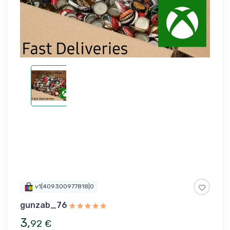
v1|409300977818|0
gunzab_76
3
,
92
€