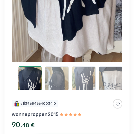
v1|396846640034|0
wonneproppen2015
90
,
48
€