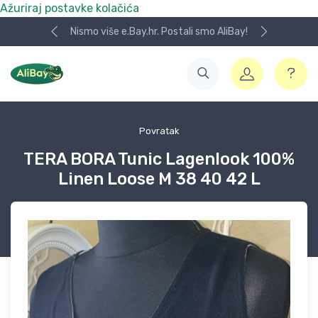
Ažuriraj postavke kolačića
Nismo više e.Bay.hr. Postali smo AliBay!
Povratak
TERA BORA Tunic Lagenlook 100%
Linen Loose M 38 40 42 L