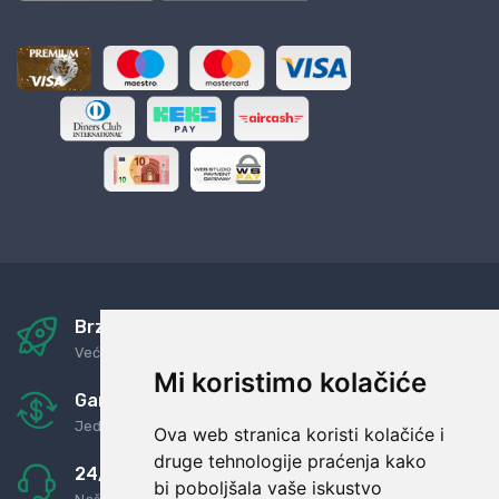
Brza i sigurna dostava
Već za nekoliko dana kod vas
Mi koristimo kolačiće
Garancija u povrat novaca
Jednostavno pravilo: Roba za novac
Ova web stranica koristi kolačiće i
druge tehnologije praćenja kako
24/7 odlična podrška
bi poboljšala vaše iskustvo