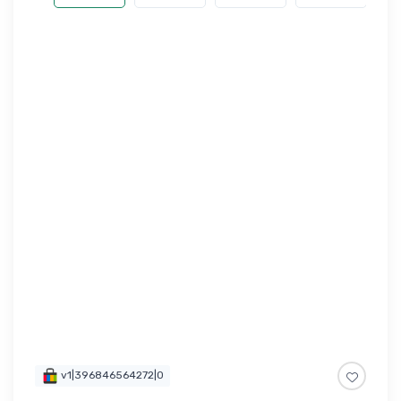
v1|396846564272|0