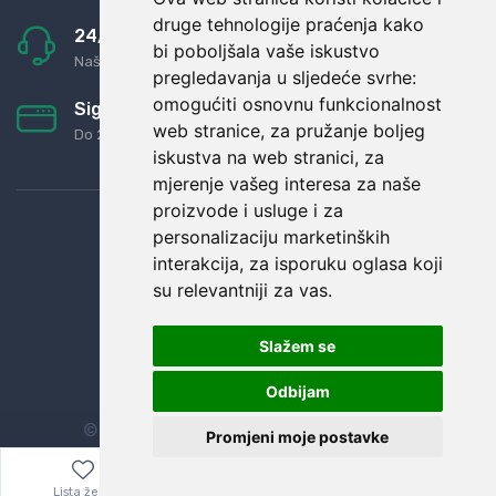
druge tehnologije praćenja kako
24/7 odlična podrška
bi poboljšala vaše iskustvo
Naši agenti uvijek na raspolaganju
pregledavanja u sljedeće svrhe:
omogućiti osnovnu funkcionalnost
Sigurno obročno plaćanje
web stranice
,
za pružanje boljeg
Do 24 rata bez kamata
iskustva na web stranici
,
za
mjerenje vašeg interesa za naše
proizvode i usluge i za
personalizaciju marketinških
interakcija
,
za isporuku oglasa koji
su relevantniji za vas
.
Slažem se
Odbijam
© Sva prava zadržana.
Dopi grupa d.o.o.
Promjeni moje postavke
Lista želja
Izbornik
0,00
€