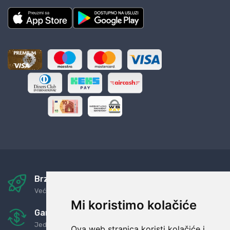
Brza i sigurna dostava
Već za nekoliko dana kod vas
Mi koristimo kolačiće
Garancija u povrat novaca
Jednostavno pravilo: Roba za novac
Ova web stranica koristi kolačiće i