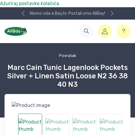
Ažuriraj postavke kolačića
Nismo više e.Bay.hr. Postali smo AliBay!
Povratak
Marc Cain Tunic Lagenlook Pockets
Silver + Linen Satin Loose N2 36 38
40 N3