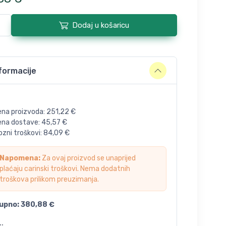
Dodaj u košaricu
formacije
ena proizvoda:
251,22
€
jena dostave:
45,57
€
zni troškovi:
84,09
€
Napomena:
Za ovaj proizvod se unaprijed
plaćaju carinski troškovi. Nema dodatnih
troškova prilikom preuzimanja.
upno:
380,88
€