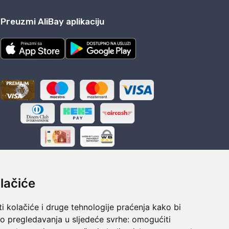
Preuzmi AliBay aplikaciju
lačiće
i kolačiće i druge tehnologije praćenja kako bi
ka
Sigurno obročno plaćanje
vo pregledavanja u sljedeće svrhe:
omogućiti
polaganju
Do 24 rata bez kamata