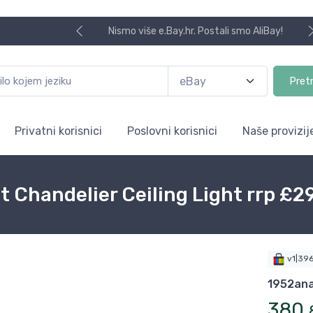
Nismo više e.Bay.hr. Postali smo AliBay!
Pret
Privatni korisnici
Poslovni korisnici
Naše provizij
t Chandelier Ceiling Light rrp £29
v1|39
1952ana
380
,