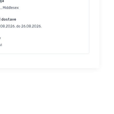
ija
 , Middlesex
d dostave
.08.2026.
do
26.08.2026.
e
vi