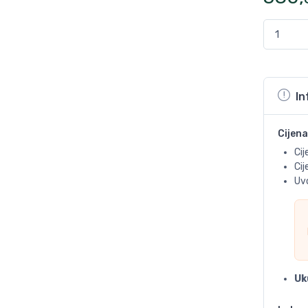
In
Cijena
Cij
Ci
Uvo
Uk