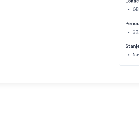
Lokac
GB,
Perio
20
Stanj
No