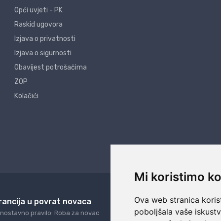
Opći uvjeti - PK
Raskid ugovora
Izjava o privatnosti
Izjava o sigurnosti
Obavijest potrošačima
ZOP
Kolačići
Mi koristimo ko
Ova web stranica korist
rancija u povrat novaca
24/7 odlična podrš
poboljšala vaše iskust
nostavno pravilo: Roba za novac
Naši agenti uvijek na ras