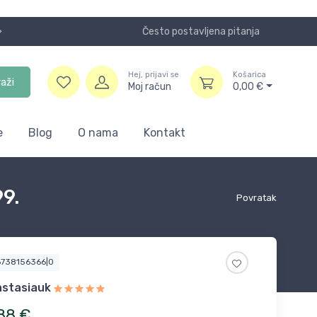
Često postavljena pitanja
Koristite
Hej, prijavi se
Košarica
raži
Moj račun
0,00
€
e
Blog
O nama
Kontakt
9.
Povratak
6738156366|0
stasiauk
88
€