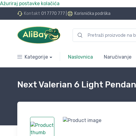
Ažuriraj postavke kolačića
do 24 rate bez kamata
Kontakt
01 7770 777
|
Korisnička podrška
Kategorije
Naslovnica
Naručivanje
Next Valerian 6 Light Pendan