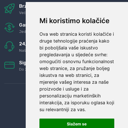
Brza i sigurna dostava
Već za nekoliko dana kod vas
Mi koristimo kolačiće
Garancija u povrat novaca
Jednostavno pravilo: Roba za novac
Ova web stranica koristi kolačiće i
druge tehnologije praćenja kako
24/7 odlična podrška
bi poboljšala vaše iskustvo
Naši agenti uvijek na raspolaganju
pregledavanja u sljedeće svrhe:
omogućiti osnovnu funkcionalnost
Sigurno obročno plaćanje
web stranice
,
za pružanje boljeg
Do 24 rata bez kamata
iskustva na web stranici
,
za
mjerenje vašeg interesa za naše
proizvode i usluge i za
personalizaciju marketinških
interakcija
,
za isporuku oglasa koji
su relevantniji za vas
.
Slažem se