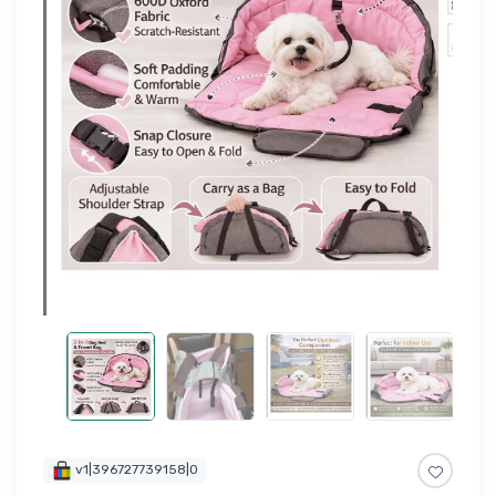
v1|396727739158|0