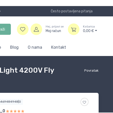
Često postavljena pitanja
Koristite
Hej, prijavi se
Košarica
raži
Moj račun
0,00
€
e
Blog
O nama
Kontakt
Light 4200V Fly
Povratak
6469484948|0
_0