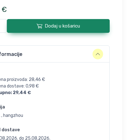
€
Dodaj u košaricu
formacije
ena proizvoda:
28,46
€
jena dostave:
0,98
€
upno:
29,44
€
ija
, , hangzhou
d dostave
.08.2026.
do
25.08.2026.