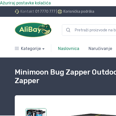
Ažuriraj postavke kolačića
do 24 rate bez kamata
Kontakt
01 7770 777
|
Korisnička podrška
Kategorije
Naslovnica
Naručivanje
Minimoon Bug Zapper Outdoor
Zapper