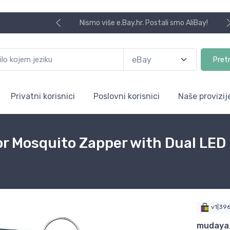
Nismo više e.Bay.hr. Postali smo AliBay!
Pret
Privatni korisnici
Poslovni korisnici
Naše provizij
 Mosquito Zapper with Dual LED 
v1|39
mudaya