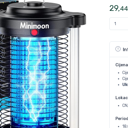
29
,
44
In
Cijena
Cij
Ci
Uk
Lokac
CN
Perio
18