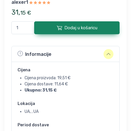
alexer1
31
,
15
€
Dodaj u košaricu
Informacije
Cijena
Cijena proizvoda:
19,51
€
Cijena dostave:
11,64
€
Ukupno:
31,15
€
Lokacija
UA, , UA
Period dostave