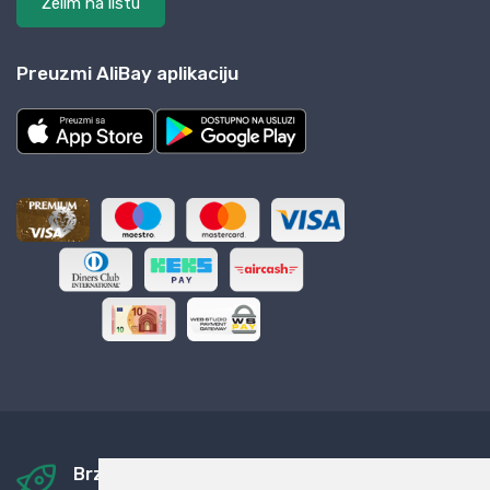
Želim na listu
Preuzmi AliBay aplikaciju
Brza i sigurna dostava