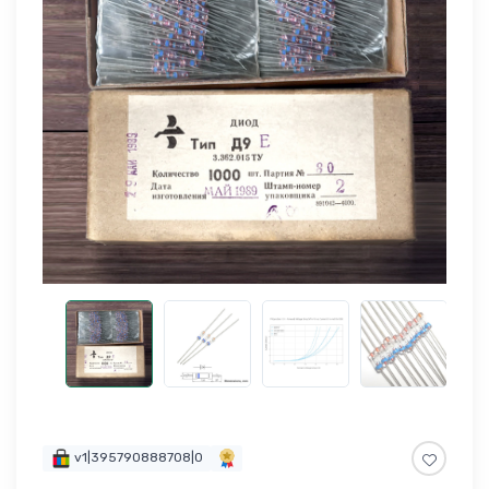
v1|395790888708|0