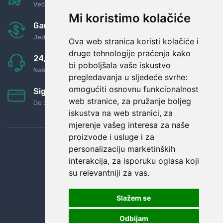
Već za nekoliko dana kod vas
Mi koristimo kolačiće
Garancija u povrat novaca
Jednostavno pravilo: Roba za novac
Ova web stranica koristi kolačiće i
druge tehnologije praćenja kako
24/7 odlična podrška
bi poboljšala vaše iskustvo
Naši agenti uvijek na raspolaganju
pregledavanja u sljedeće svrhe:
omogućiti osnovnu funkcionalnost
Sigurno obročno plaćanje
web stranice
,
za pružanje boljeg
Do 24 rata bez kamata
iskustva na web stranici
,
za
mjerenje vašeg interesa za naše
proizvode i usluge i za
personalizaciju marketinških
interakcija
,
za isporuku oglasa koji
su relevantniji za vas
.
Slažem se
Odbijam