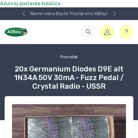
Ažuriraj postavke kolačića
Nismo više e.Bay.hr. Postali smo AliBay!
Povratak
20x Germanium Diodes D9E alt
1N34A 50V 30mA - Fuzz Pedal /
Crystal Radio - USSR