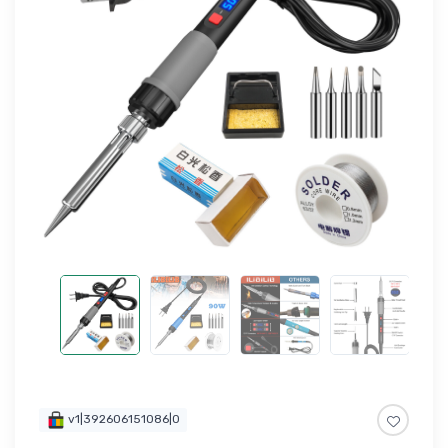
v1|392606151086|0