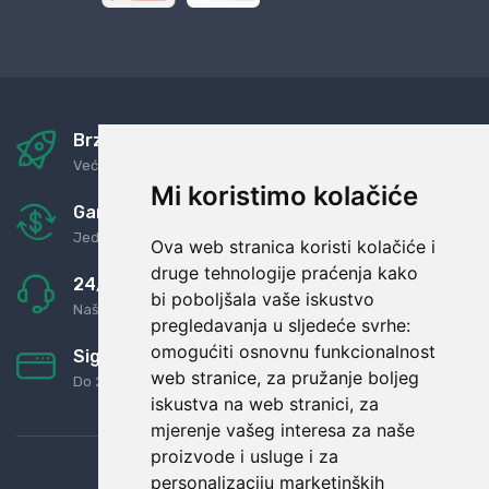
Brza i sigurna dostava
Već za nekoliko dana kod vas
Mi koristimo kolačiće
Garancija u povrat novaca
Jednostavno pravilo: Roba za novac
Ova web stranica koristi kolačiće i
druge tehnologije praćenja kako
24/7 odlična podrška
bi poboljšala vaše iskustvo
Naši agenti uvijek na raspolaganju
pregledavanja u sljedeće svrhe:
omogućiti osnovnu funkcionalnost
Sigurno obročno plaćanje
web stranice
,
za pružanje boljeg
Do 24 rata bez kamata
iskustva na web stranici
,
za
mjerenje vašeg interesa za naše
proizvode i usluge i za
personalizaciju marketinških