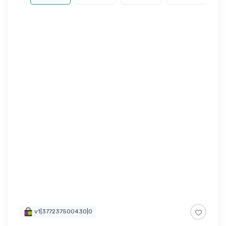
v1|377237500430|0