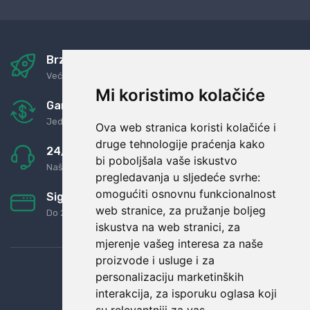
Brza i sigurna dostava
Već za nekoliko dana kod vas
Mi koristimo kolačiće
Garancija u povrat novaca
Jednostavno pravilo: Roba za novac
Ova web stranica koristi kolačiće i
druge tehnologije praćenja kako
24/7 odlična podrška
bi poboljšala vaše iskustvo
Naši agenti uvijek na raspolaganju
pregledavanja u sljedeće svrhe:
omogućiti osnovnu funkcionalnost
Sigurno obročno plaćanje
web stranice
,
za pružanje boljeg
Do 24 rata bez kamata
iskustva na web stranici
,
za
mjerenje vašeg interesa za naše
proizvode i usluge i za
personalizaciju marketinških
interakcija
,
za isporuku oglasa koji