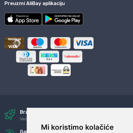
Preuzmi AliBay aplikaciju
Brza i sigurna dostava
Već za nekoliko dana kod vas
Mi koristimo kolačiće
Garancija u povrat novaca