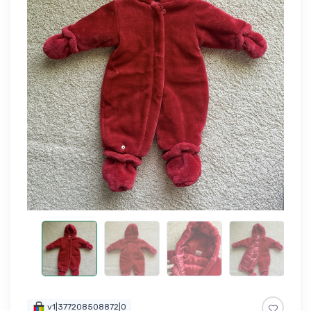
v1|377208508872|0