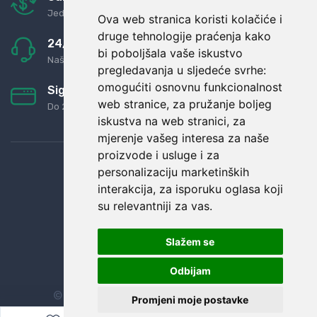
Jednostavno pravilo: Roba za novac
Ova web stranica koristi kolačiće i
druge tehnologije praćenja kako
24/7 odlična podrška
bi poboljšala vaše iskustvo
Naši agenti uvijek na raspolaganju
pregledavanja u sljedeće svrhe:
omogućiti osnovnu funkcionalnost
Sigurno obročno plaćanje
web stranice
,
za pružanje boljeg
Do 24 rata bez kamata
iskustva na web stranici
,
za
mjerenje vašeg interesa za naše
proizvode i usluge i za
personalizaciju marketinških
interakcija
,
za isporuku oglasa koji
su relevantniji za vas
.
Slažem se
Odbijam
© Sva prava zadržana.
Dopi grupa d.o.o.
Promjeni moje postavke