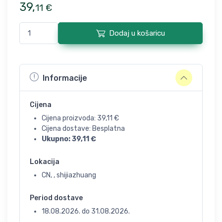
39
,
11
€
Dodaj u košaricu
Informacije
Cijena
Cijena proizvoda:
39,11
€
Cijena dostave: Besplatna
Ukupno:
39,11
€
Lokacija
CN, , shijiazhuang
Period dostave
18.08.2026.
do
31.08.2026.