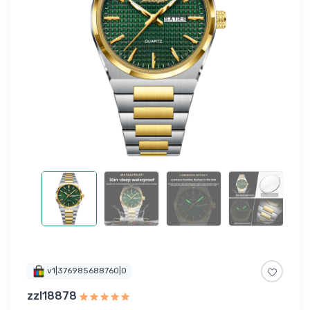
v1|376985688760|0
zzl18878