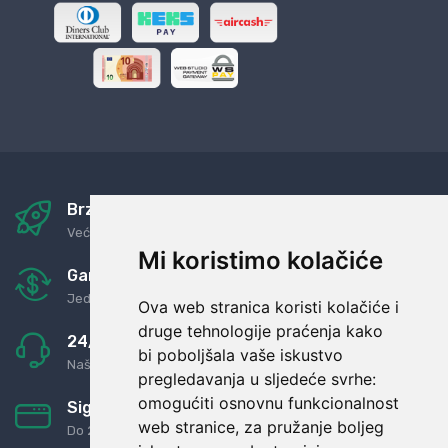
Brza i sigurna dostava
Već za nekoliko dana kod vas
Mi koristimo kolačiće
Garancija u povrat novaca
Jednostavno pravilo: Roba za novac
Ova web stranica koristi kolačiće i
druge tehnologije praćenja kako
24/7 odlična podrška
bi poboljšala vaše iskustvo
Naši agenti uvijek na raspolaganju
pregledavanja u sljedeće svrhe:
omogućiti osnovnu funkcionalnost
Sigurno obročno plaćanje
web stranice
,
za pružanje boljeg
Do 24 rata bez kamata