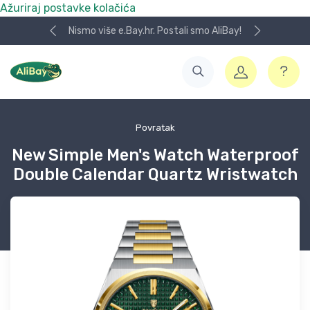
Ažuriraj postavke kolačića
Nismo više e.Bay.hr. Postali smo AliBay!
Povratak
New Simple Men's Watch Waterproof
Double Calendar Quartz Wristwatch