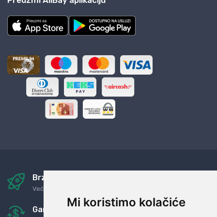
Preuzmi AliBay aplikaciju
Brza i sigurna dostava
Već za nekoliko dana kod vas
Mi koristimo kolačiće
Garancija u povrat novaca