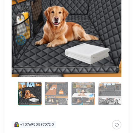
v1|376983597072|0