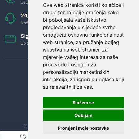
Jednostavno pravilo: Roba za novac
Ova web stranica koristi kolačiće i
druge tehnologije praćenja kako
24/7 odlična podrška
bi poboljšala vaše iskustvo
Naši agenti uvijek na raspolaganju
pregledavanja u sljedeće svrhe:
omogućiti osnovnu funkcionalnost
Sigurno obročno plaćanje
web stranice
,
za pružanje boljeg
Do 24 rata bez kamata
iskustva na web stranici
,
za
mjerenje vašeg interesa za naše
proizvode i usluge i za
personalizaciju marketinških
interakcija
,
za isporuku oglasa koji
su relevantniji za vas
.
Slažem se
Odbijam
© Sva prava zadržana.
Dopi grupa d.o.o.
Promjeni moje postavke