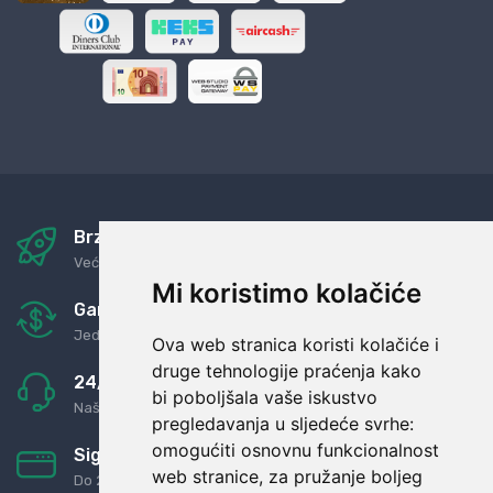
Brza i sigurna dostava
Već za nekoliko dana kod vas
Mi koristimo kolačiće
Garancija u povrat novaca
Jednostavno pravilo: Roba za novac
Ova web stranica koristi kolačiće i
druge tehnologije praćenja kako
24/7 odlična podrška
bi poboljšala vaše iskustvo
Naši agenti uvijek na raspolaganju
pregledavanja u sljedeće svrhe:
omogućiti osnovnu funkcionalnost
Sigurno obročno plaćanje
web stranice
,
za pružanje boljeg
Do 24 rata bez kamata