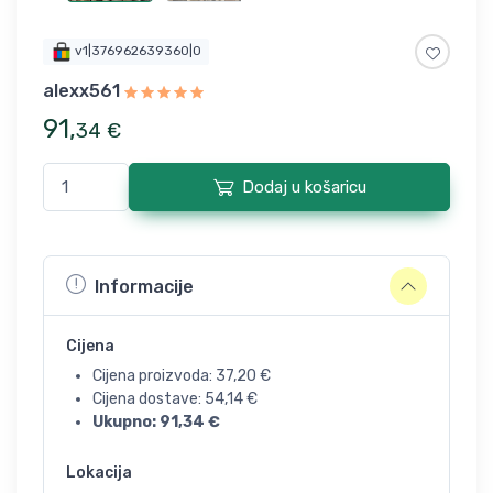
v1|376962639360|0
alexx561
91
,
34
€
Dodaj u košaricu
Informacije
Cijena
Cijena proizvoda:
37,20
€
Cijena dostave:
54,14
€
Ukupno:
91,34
€
Lokacija