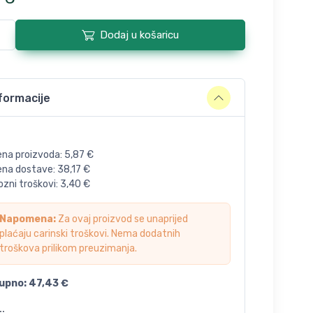
Dodaj u košaricu
formacije
ena proizvoda:
5,87
€
jena dostave:
38,17
€
zni troškovi:
3,40
€
Napomena:
Za ovaj proizvod se unaprijed
plaćaju carinski troškovi. Nema dodatnih
troškova prilikom preuzimanja.
upno:
47,43
€