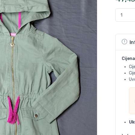
In
Cijena
Cij
Ci
Uvo
Uk