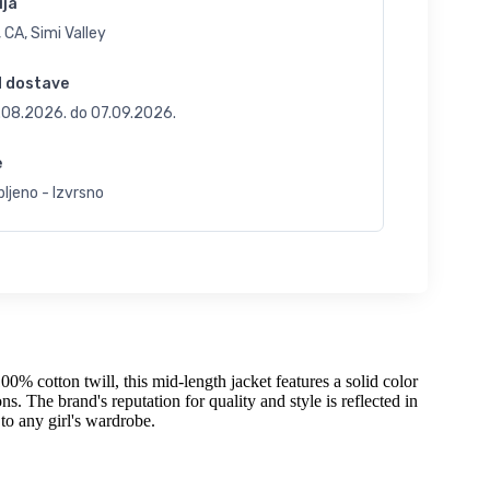
ija
 CA, Simi Valley
d dostave
.08.2026.
do
07.09.2026.
e
ljeno - Izvrsno