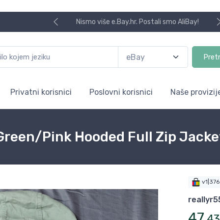
Nismo više e.Bay.hr. Postali smo AliBay!
Pret
Privatni korisnici
Poslovni korisnici
Naše provizij
 Green/Pink Hooded Full Zip Jacke
v1|37
reallyr
47
,
43