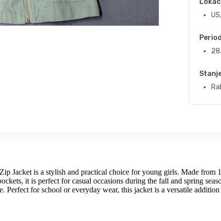
Lokac
US,
Perio
28
Stanj
Rab