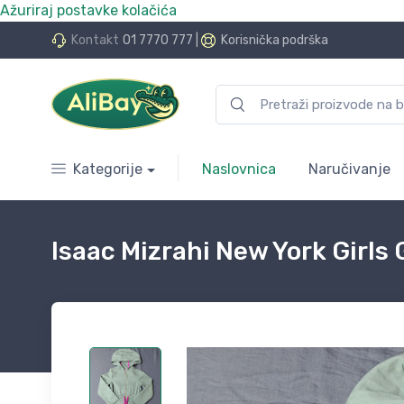
Ažuriraj postavke kolačića
do 24 rate bez kamata
Kontakt
01 7770 777
|
Korisnička podrška
Kategorije
Naslovnica
Naručivanje
Isaac Mizrahi New York Girls