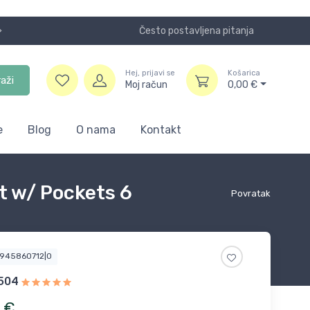
Često postavljena pitanja
Koristite
Hej, prijavi se
Košarica
raži
Moj račun
0,00
€
e
Blog
O nama
Kontakt
t w/ Pockets 6
Povratak
6945860712|0
5504
€