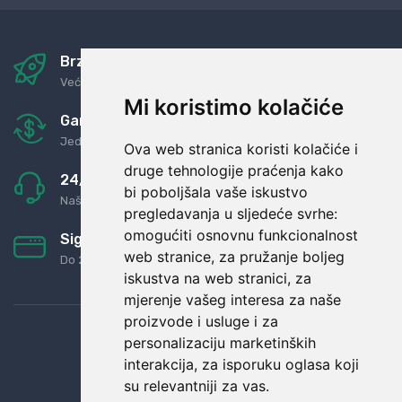
Brza i sigurna dostava
Već za nekoliko dana kod vas
Mi koristimo kolačiće
Garancija u povrat novaca
Jednostavno pravilo: Roba za novac
Ova web stranica koristi kolačiće i
druge tehnologije praćenja kako
24/7 odlična podrška
bi poboljšala vaše iskustvo
Naši agenti uvijek na raspolaganju
pregledavanja u sljedeće svrhe:
omogućiti osnovnu funkcionalnost
Sigurno obročno plaćanje
web stranice
,
za pružanje boljeg
Do 24 rata bez kamata
iskustva na web stranici
,
za
mjerenje vašeg interesa za naše
proizvode i usluge i za
personalizaciju marketinških
interakcija
,
za isporuku oglasa koji
su relevantniji za vas
.