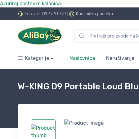
Ažuriraj postavke kolačića
do 24 rate bez kamata
Kontakt
01 7770 777
|
Korisnička podrška
Kategorije
Naslovnica
Naručivanje
W-KING D9 Portable Loud Bl