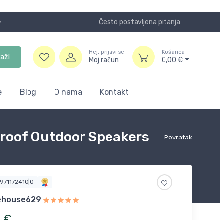
Često postavljena pitanja
Koristite
Hej, prijavi se
Košarica
raži
Moj račun
0,00
€
e
Blog
O nama
Kontakt
roof Outdoor Speakers
Povratak
5971172410|0
rehouse629
8
€