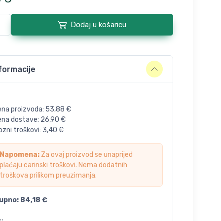
Dodaj u košaricu
formacije
ena proizvoda:
53,88
€
jena dostave:
26,90
€
zni troškovi:
3,40
€
Napomena:
Za ovaj proizvod se unaprijed
plaćaju carinski troškovi. Nema dodatnih
troškova prilikom preuzimanja.
upno:
84,18
€