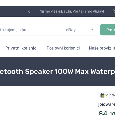
Nismo više e.Bay.hr. Postali smo AliBay!
Pret
Privatni korisnici
Poslovni korisnici
Naše provizij
uetooth Speaker 100W Max Waterp
v1|37
jojowa
84
,
1