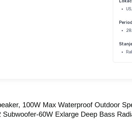
Lokac
US,
Perio
28
Stanj
Ra