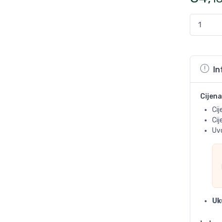
In
Cijena
Cij
Ci
Uvo
Uk