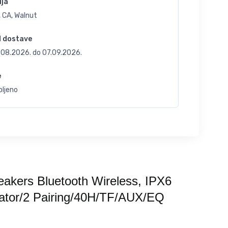
ija
 CA, Walnut
d dostave
.08.2026.
do
07.09.2026.
e
bljeno