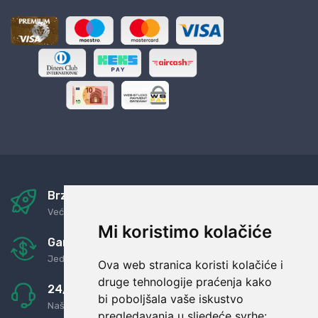
Brza i sigurna dostava
Već za nekoliko dana kod vas
Mi koristimo kolačiće
Garancija u povrat novaca
Jednostavno pravilo: Roba za novac
Ova web stranica koristi kolačiće i
druge tehnologije praćenja kako
24/7 odlična podrška
bi poboljšala vaše iskustvo
Naši agenti uvijek na raspolaganju
pregledavanja u sljedeće svrhe: