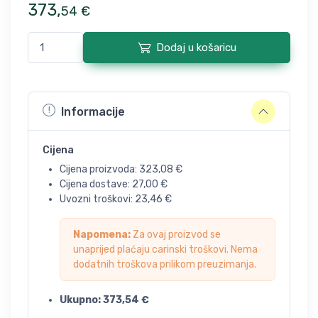
373
,
54
€
Dodaj u košaricu
Informacije
Cijena
Cijena proizvoda:
323,08
€
Cijena dostave:
27,00
€
Uvozni troškovi:
23,46
€
Napomena:
Za ovaj proizvod se
unaprijed plaćaju carinski troškovi. Nema
dodatnih troškova prilikom preuzimanja.
Ukupno:
373,54
€