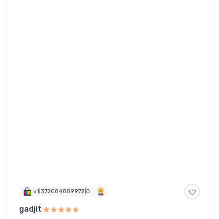
v1|372084089972|0
gadjit