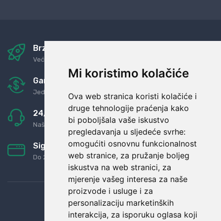
Brza i sigurna dostava
Već za nekoliko dana kod vas
Mi koristimo kolačiće
Garancija u povrat novaca
Jednostavno pravilo: Roba za novac
Ova web stranica koristi kolačiće i
druge tehnologije praćenja kako
24/7 odlična podrška
bi poboljšala vaše iskustvo
Naši agenti uvijek na raspolaganju
pregledavanja u sljedeće svrhe:
omogućiti osnovnu funkcionalnost
Sigurno obročno plaćanje
web stranice
,
za pružanje boljeg
Do 24 rata bez kamata
iskustva na web stranici
,
za
mjerenje vašeg interesa za naše
proizvode i usluge i za
personalizaciju marketinških
interakcija
,
za isporuku oglasa koji