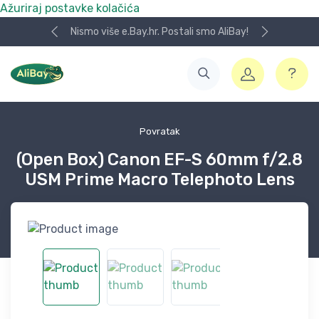
Ažuriraj postavke kolačića
Nismo više e.Bay.hr. Postali smo AliBay!
Povratak
(Open Box) Canon EF-S 60mm f/2.8
USM Prime Macro Telephoto Lens