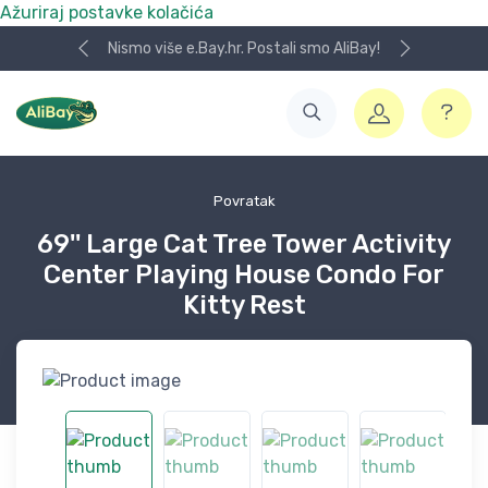
Ažuriraj postavke kolačića
Nismo više e.Bay.hr. Postali smo AliBay!
Povratak
69'' Large Cat Tree Tower Activity
Center Playing House Condo For
Kitty Rest