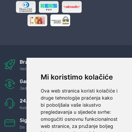
Brza i sigurna dostava
Već za nekoliko dana kod vas
Mi koristimo kolačiće
Garancija u povrat novaca
Jednostavno pravilo: Roba za novac
Ova web stranica koristi kolačiće i
druge tehnologije praćenja kako
24/7 odlična podrška
bi poboljšala vaše iskustvo
Naši agenti uvijek na raspolaganju
pregledavanja u sljedeće svrhe:
omogućiti osnovnu funkcionalnost
Sigurno obročno plaćanje
web stranice
,
za pružanje boljeg
Do 24 rata bez kamata