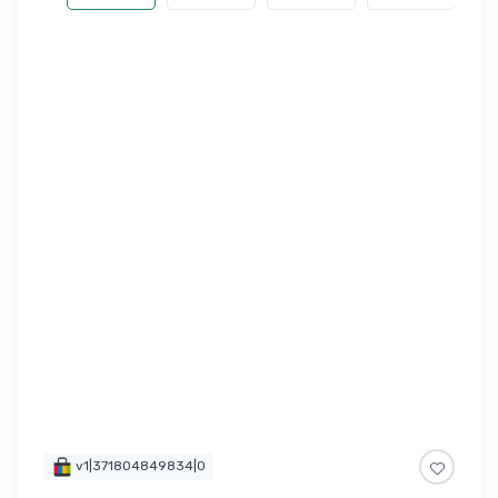
v1|371804849834|0