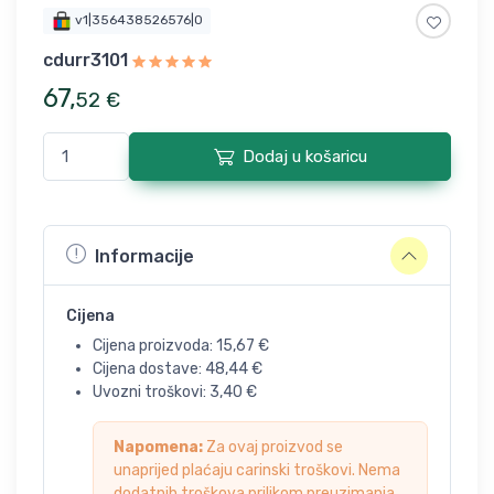
v1|356438526576|0
cdurr3101
67
,
52
€
Dodaj u košaricu
Informacije
Cijena
Cijena proizvoda:
15,67
€
Cijena dostave:
48,44
€
Uvozni troškovi:
3,40
€
Napomena:
Za ovaj proizvod se
unaprijed plaćaju carinski troškovi. Nema
dodatnih troškova prilikom preuzimanja.