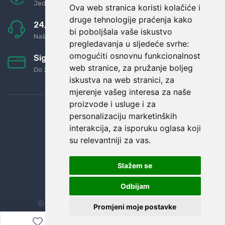
Jednostavno pravilo: Roba za novac
Ova web stranica koristi kolačiće i
druge tehnologije praćenja kako
24/7 odlična podrška
bi poboljšala vaše iskustvo
Naši agenti uvijek na raspolaganju
pregledavanja u sljedeće svrhe:
omogućiti osnovnu funkcionalnost
Sigurno obročno plaćanje
web stranice
,
za pružanje boljeg
Do 24 rata bez kamata
iskustva na web stranici
,
za
mjerenje vašeg interesa za naše
proizvode i usluge i za
personalizaciju marketinških
interakcija
,
za isporuku oglasa koji
su relevantniji za vas
.
Slažem se
Odbijam
© Sva prava zadržana.
Dopi grupa d.o.o.
Promjeni moje postavke