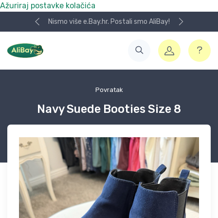
Ažuriraj postavke kolačića
Nismo više e.Bay.hr. Postali smo AliBay!
Povratak
Navy Suede Booties Size 8