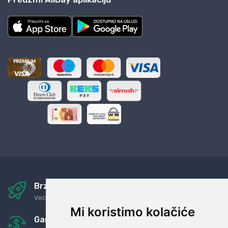
Brza i sigurna dostava
Već za nekoliko dana kod vas
Mi koristimo kolačiće
Garancija u povrat novaca