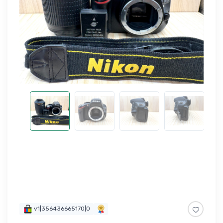
v1|356436665170|0