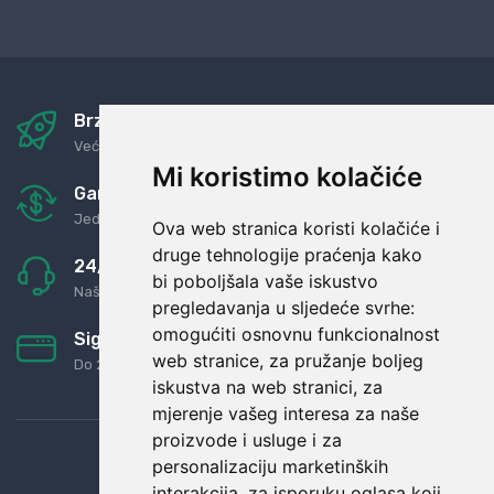
Brza i sigurna dostava
Već za nekoliko dana kod vas
Mi koristimo kolačiće
Garancija u povrat novaca
Jednostavno pravilo: Roba za novac
Ova web stranica koristi kolačiće i
druge tehnologije praćenja kako
24/7 odlična podrška
bi poboljšala vaše iskustvo
Naši agenti uvijek na raspolaganju
pregledavanja u sljedeće svrhe:
omogućiti osnovnu funkcionalnost
Sigurno obročno plaćanje
web stranice
,
za pružanje boljeg
Do 24 rata bez kamata
iskustva na web stranici
,
za
mjerenje vašeg interesa za naše
proizvode i usluge i za
personalizaciju marketinških
interakcija
,
za isporuku oglasa koji