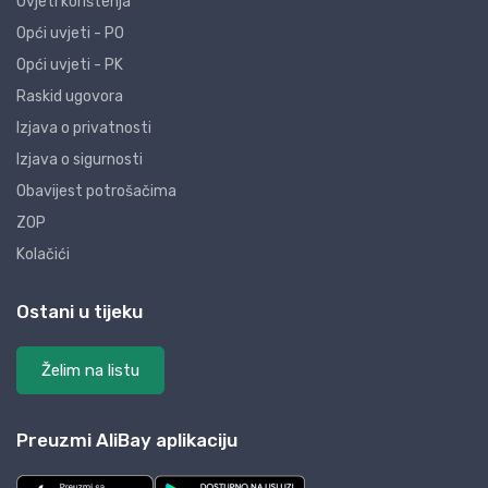
Uvjeti korištenja
Opći uvjeti - PO
Opći uvjeti - PK
Raskid ugovora
Izjava o privatnosti
Izjava o sigurnosti
Obavijest potrošačima
ZOP
Kolačići
Ostani u tijeku
Želim na listu
Preuzmi AliBay aplikaciju