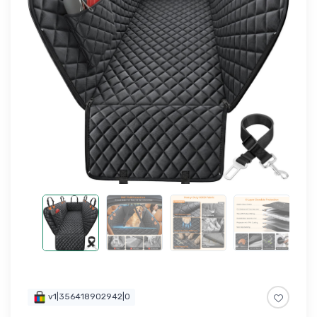
v1|356418902942|0