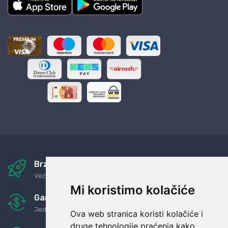
Brza i sigurna dostava
Već za nekoliko dana kod vas
Mi koristimo kolačiće
Garancija u povrat novaca
Jednostavno pravilo: Roba za novac
Ova web stranica koristi kolačiće i
druge tehnologije praćenja kako