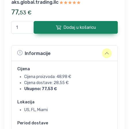
aks.global.trading.llc
77
,
53
€
Dodaj u košaricu
Informacije
Cijena
Cijena proizvoda:
48,98
€
Cijena dostave:
28,55
€
Ukupno:
77,53
€
Lokacija
US, FL, Miami
Period dostave