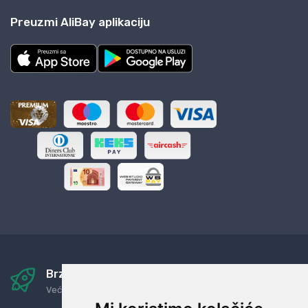
Preuzmi AliBay aplikaciju
Brza i sigurna dostava
Već za nekoliko dana kod vas