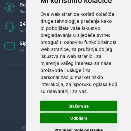
Mi koristimo kolačiće
Garancija u povrat novaca
Jednostavno pravilo: Roba za novac
Ova web stranica koristi kolačiće i
druge tehnologije praćenja kako
24/7 odlična podrška
bi poboljšala vaše iskustvo
Naši agenti uvijek na raspolaganju
pregledavanja u sljedeće svrhe:
omogućiti osnovnu funkcionalnost
Sigurno obročno plaćanje
web stranice
,
za pružanje boljeg
Do 24 rata bez kamata
iskustva na web stranici
,
za
mjerenje vašeg interesa za naše
proizvode i usluge i za
personalizaciju marketinških
interakcija
,
za isporuku oglasa koji
su relevantniji za vas
.
Slažem se
Odbijam
© Sva prava zadržana.
Dopi grupa d.o.o.
Promjeni moje postavke