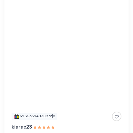
v1|356394838972|0
kiarac23