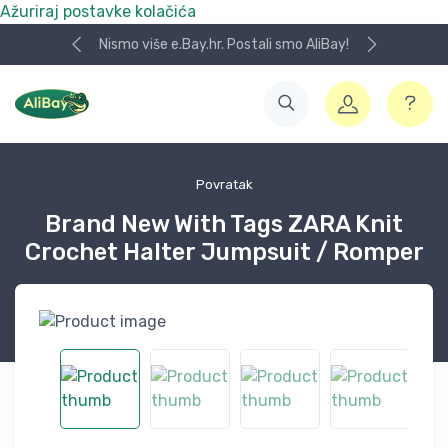
Ažuriraj postavke kolačića
Nismo više e.Bay.hr. Postali smo AliBay!
Povratak
Brand New With Tags ZARA Knit
Crochet Halter Jumpsuit / Romper