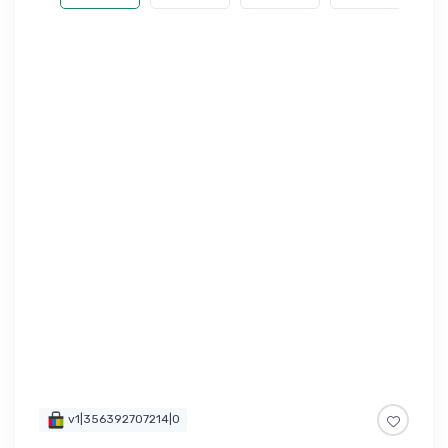
v1|356392707214|0