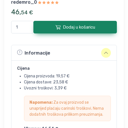
redemro_0
46
,
54
€
Dodaj u košaricu
Informacije
Cijena
Cijena proizvoda:
19,57
€
Cijena dostave:
23,58
€
Uvozni troškovi:
3,39
€
Napomena:
Za ovaj proizvod se
unaprijed plaćaju carinski troškovi. Nema
dodatnih troškova prilikom preuzimanja.