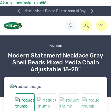
Ažuriraj postavke kolačića
Nismo više e.Bay.hr. Postali smo AliBay!
Povratak
Modern Statement Necklace Gray
Shell Beads Mixed Media Chain
Adjustable 18-20"