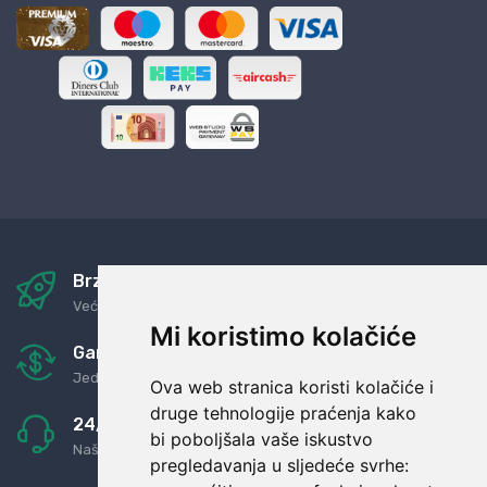
Brza i sigurna dostava
Već za nekoliko dana kod vas
Mi koristimo kolačiće
Garancija u povrat novaca
Jednostavno pravilo: Roba za novac
Ova web stranica koristi kolačiće i
druge tehnologije praćenja kako
24/7 odlična podrška
bi poboljšala vaše iskustvo
Naši agenti uvijek na raspolaganju
pregledavanja u sljedeće svrhe: