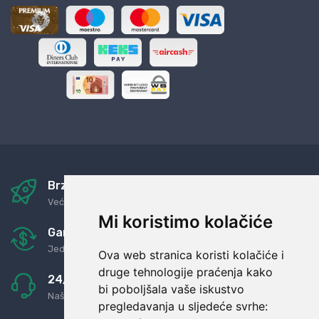
Brza i sigurna dostava
Već za nekoliko dana kod vas
Mi koristimo kolačiće
Garancija u povrat novaca
Jednostavno pravilo: Roba za novac
Ova web stranica koristi kolačiće i
druge tehnologije praćenja kako
24/7 odlična podrška
bi poboljšala vaše iskustvo
Naši agenti uvijek na raspolaganju
pregledavanja u sljedeće svrhe: