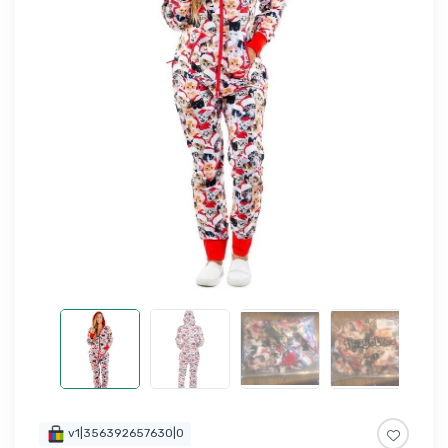
v1|356392657630|0