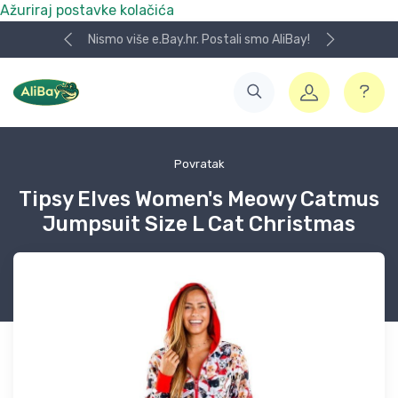
Ažuriraj postavke kolačića
Nismo više e.Bay.hr. Postali smo AliBay!
Povratak
Tipsy Elves Women's Meowy Catmus
Jumpsuit Size L Cat Christmas