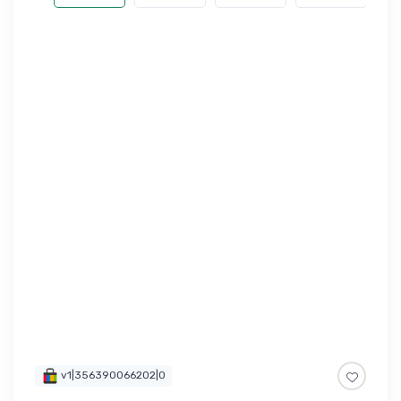
v1|356390066202|0