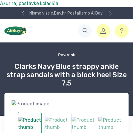
Ažuriraj postavke kolačića
Nismo više e.Bay.hr. Postali smo AliBay!
Povratak
Clarks Navy Blue strappy ankle
strap sandals with a block heel Size
7.5