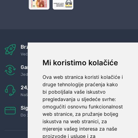
Brza i sigurna dostava
Već za nekoliko dana kod vas
Mi koristimo kolačiće
Garancija u povrat novaca
Jednostavno pravilo: Roba za novac
Ova web stranica koristi kolačiće i
druge tehnologije praćenja kako
24/7 odlična podrška
bi poboljšala vaše iskustvo
Naši agenti uvijek na raspolaganju
pregledavanja u sljedeće svrhe:
omogućiti osnovnu funkcionalnost
Sigurno obročno plaćanje
web stranice
,
za pružanje boljeg
Do 24 rata bez kamata
iskustva na web stranici
,
za
mjerenje vašeg interesa za naše
proizvode i usluge i za