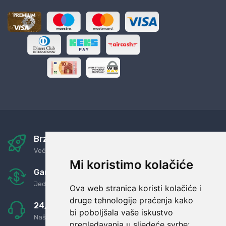
Brza i sigurna dostava
Već za nekoliko dana kod vas
Mi koristimo kolačiće
Garancija u povrat novaca
Jednostavno pravilo: Roba za novac
Ova web stranica koristi kolačiće i
druge tehnologije praćenja kako
24/7 odlična podrška
bi poboljšala vaše iskustvo
Naši agenti uvijek na raspolaganju
pregledavanja u sljedeće svrhe: