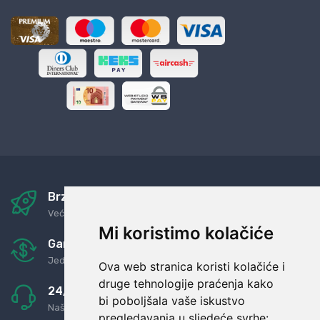
Brza i sigurna dostava
Već za nekoliko dana kod vas
Mi koristimo kolačiće
Garancija u povrat novaca
Jednostavno pravilo: Roba za novac
Ova web stranica koristi kolačiće i
druge tehnologije praćenja kako
24/7 odlična podrška
bi poboljšala vaše iskustvo
Naši agenti uvijek na raspolaganju
pregledavanja u sljedeće svrhe: