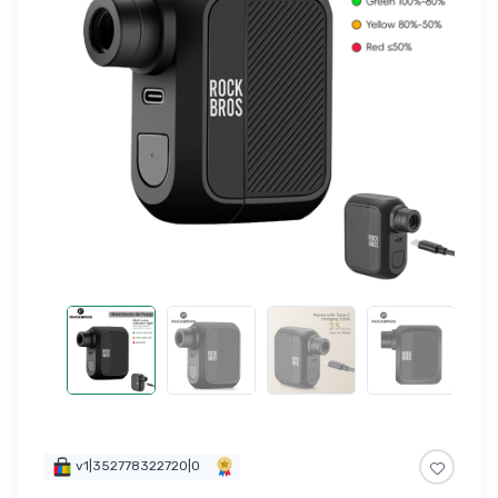
v1|352778322720|0