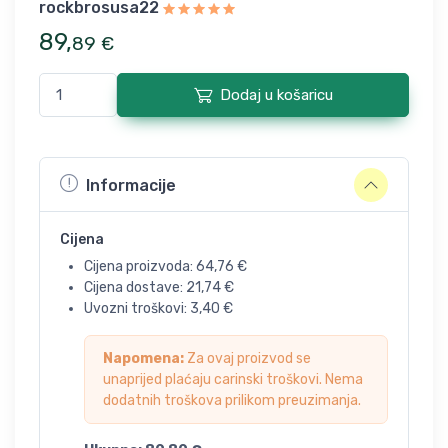
rockbrosusa22
89
,
89
€
Dodaj u košaricu
Informacije
Cijena
Cijena proizvoda:
64,76
€
Cijena dostave:
21,74
€
Uvozni troškovi:
3,40
€
Napomena:
Za ovaj proizvod se
unaprijed plaćaju carinski troškovi. Nema
dodatnih troškova prilikom preuzimanja.