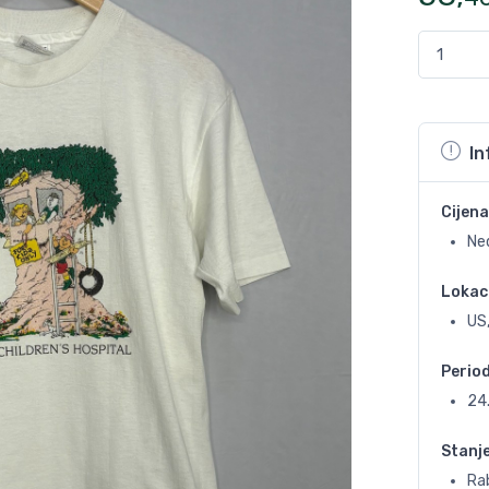
In
Cijena
Ne
Lokac
US,
Perio
24
Stanj
Rab