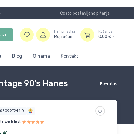
Često postavljena pitanja
Koristite
Hej, prijavi se
Košarica
raži
Moj račun
0,00
€
e
Blog
O nama
Kontakt
intage 90's Hanes
Povratak
7030997244|0
ticaddict
6
€