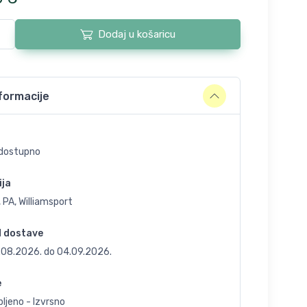
Dodaj u košaricu
formacije
dostupno
ija
 PA, Williamsport
d dostave
.08.2026.
do
04.09.2026.
e
ljeno - Izvrsno