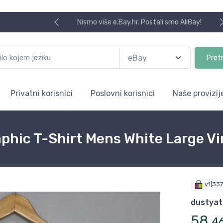
Nismo više e.Bay.hr. Postali smo AliBay!
Pret
Privatni korisnici
Poslovni korisnici
Naše provizij
aphic T-Shirt Mens White Large V
v1|33
dustyat
58
,
4