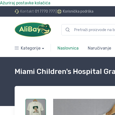
Ažuriraj postavke kolačića
do 24 rate bez kamata
Kontakt
01 7770 777
|
Korisnička podrška
Kategorije
Naslovnica
Naručivanje
Miami Children's Hospital Gr