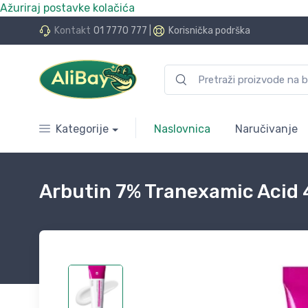
Ažuriraj postavke kolačića
do 24 rate bez kamata
Kontakt
01 7770 777
|
Korisnička podrška
Kategorije
Naslovnica
Naručivanje
Arbutin 7% Tranexamic Acid