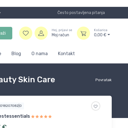
Često postavljena pitanja
Koristite
Hej, prijavi se
Košarica
raži
Moj račun
0,00
€
e
Blog
O nama
Kontakt
auty Skin Care
Povratak
7018207082|0
stessentials
7
€