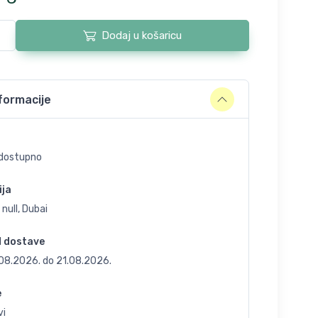
Dodaj u košaricu
formacije
dostupno
ija
 null, Dubai
d dostave
.08.2026.
do
21.08.2026.
e
vi