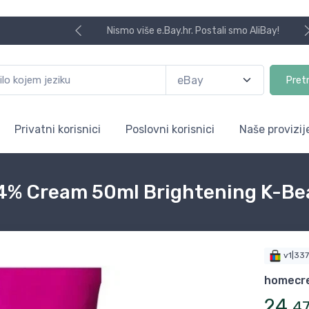
Nismo više e.Bay.hr. Postali smo AliBay!
Pret
Privatni korisnici
Poslovni korisnici
Naše provizij
 4% Cream 50ml Brightening K-Be
v1|33
homecre
24
,
4