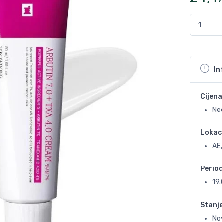
In
Cijena
Ne
Lokac
AE,
Perio
19
Stanj
No