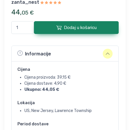
zanta_nest
44
,
05
€
Dodaj u košaricu
Informacije
Cijena
Cijena proizvoda:
39,15
€
Cijena dostave:
4,90
€
Ukupno:
44,05
€
Lokacija
US, New Jersey, Lawrence Township
Period dostave