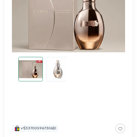
v1|337005967306|0