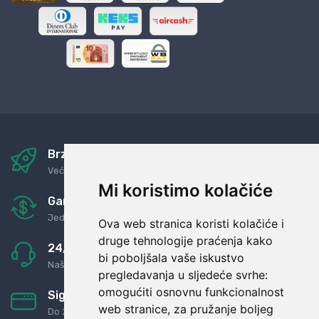
Brza i sigurna dostava
Već za nekoliko dana kod vas
Mi koristimo kolačiće
Garancija u povrat novaca
Jednostavno pravilo: Roba za novac
Ova web stranica koristi kolačiće i
druge tehnologije praćenja kako
24/7 odlična podrška
bi poboljšala vaše iskustvo
Naši agenti uvijek na raspolaganju
pregledavanja u sljedeće svrhe:
omogućiti osnovnu funkcionalnost
Sigurno obročno plaćanje
web stranice
,
za pružanje boljeg
Do 24 rata bez kamata