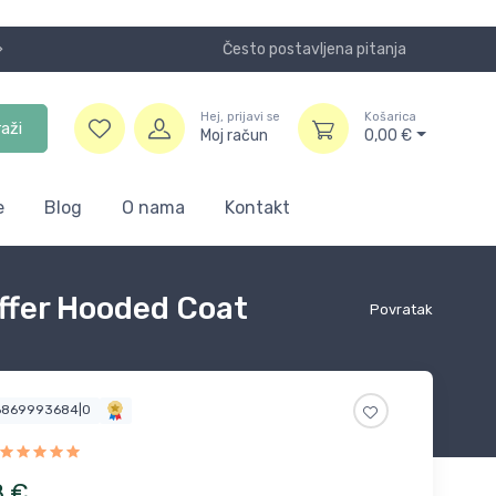
Često postavljena pitanja
Koristite
Hej, prijavi se
Košarica
raži
Moj račun
0,00
€
e
Blog
O nama
Kontakt
uffer Hooded Coat
Povratak
6869993684|0
8
€