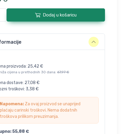
Dodaj u košaricu
formacije
ena proizvoda:
25,42
€
niža cijena u prethodnih 30 dana:
67,97
€
jena dostave:
27,08
€
zni troškovi:
3,38
€
Napomena:
Za ovaj proizvod se unaprijed
plaćaju carinski troškovi. Nema dodatnih
troškova prilikom preuzimanja.
upno:
55,88
€