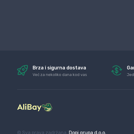
Brza i sigurna dostava
Ga
Već za nekoliko dana kod vas
Jed
© Sva prava zadržana.
Dopi grupa d.o.o.