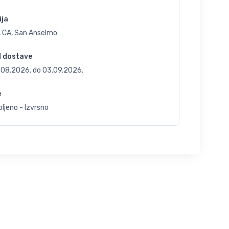
ija
, CA, San Anselmo
d dostave
.08.2026.
do
03.09.2026.
e
ljeno - Izvrsno