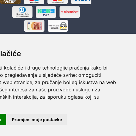
lačiće
i kolačiće i druge tehnologije praćenja kako bi
ka
Sigurno obročno plaćanje
vo pregledavanja u sljedeće svrhe:
omogućiti
polaganju
Do 24 rata bez kamata
t web stranice
,
za pružanje boljeg iskustva na web
šeg interesa za naše proizvode i usluge i za
nških interakcija
,
za isporuku oglasa koji su
m
Promjeni moje postavke