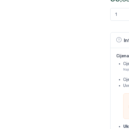
In
Cijena
Cij
Naj
Ci
Uvo
Uk