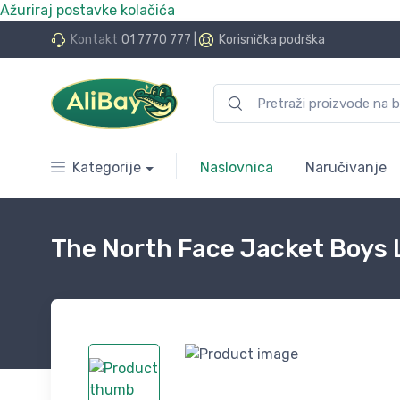
Ažuriraj postavke kolačića
do 24 rate bez kamata
Kontakt
01 7770 777
|
Korisnička podrška
Kategorije
Naslovnica
Naručivanje
The North Face Jacket Boys 