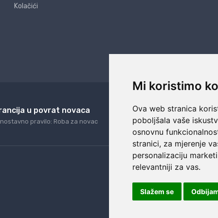
Kolačići
Mi koristimo ko
Ova web stranica korist
rancija u povrat novaca
24/7 odlična podrš
poboljšala vaše iskust
nostavno pravilo: Roba za novac
Naši agenti uvijek na ras
osnovnu funkcionalnos
stranici
,
za mjerenje va
personalizaciju marketi
relevantniji za vas
.
Slažem se
Odbija