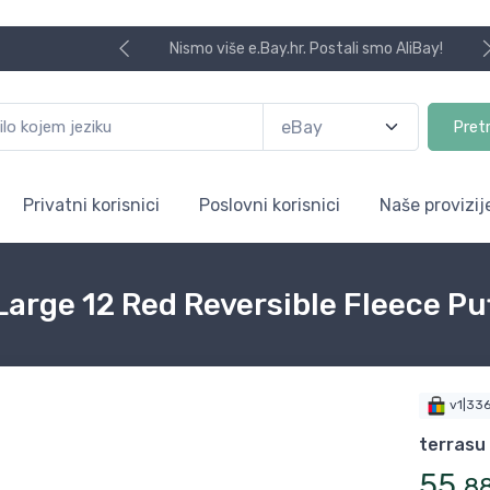
Nismo više e.Bay.hr. Postali smo AliBay!
Pret
Privatni korisnici
Poslovni korisnici
Naše provizij
Large 12 Red Reversible Fleece P
v1|33
terrasu
55
,
8