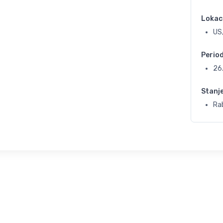
Lokac
US
Perio
26
Stanj
Rab