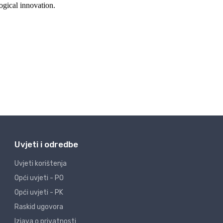
Uvjeti i odredbe
Uvjeti korištenja
Opći uvjeti - PO
Opći uvjeti - PK
Raskid ugovora
Izjava o privatnosti