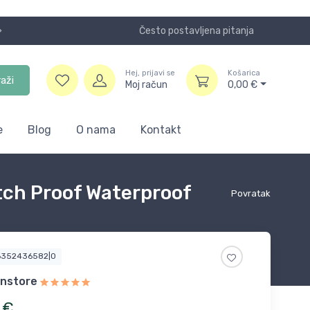
Često postavljena pitanja
Koristite
Hej, prijavi se
Košarica
raži
Moj račun
0,00
€
e
Blog
O nama
Kontakt
tch Proof Waterproof
Povratak
6352436582|0
anstore
€