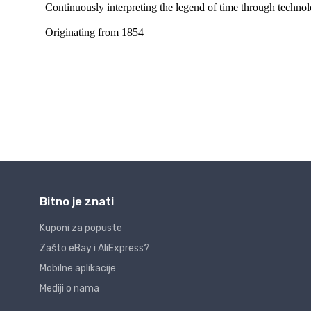
Bitno je znati
Kuponi za popuste
Zašto eBay i AliExpress?
Mobilne aplikacije
Mediji o nama