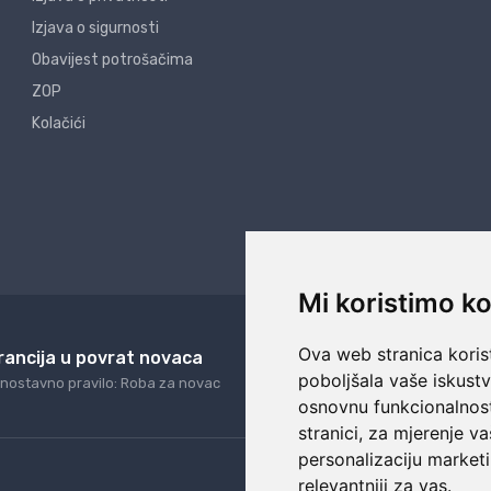
Izjava o sigurnosti
Obavijest potrošačima
ZOP
Kolačići
Mi koristimo ko
Ova web stranica korist
rancija u povrat novaca
24/7 odlična podrš
poboljšala vaše iskust
nostavno pravilo: Roba za novac
Naši agenti uvijek na ras
osnovnu funkcionalnos
stranici
,
za mjerenje va
personalizaciju marketi
relevantniji za vas
.