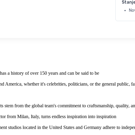
Stanj
Nov