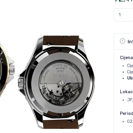
In
Cijena
Cij
Ci
Uk
Lokac
JP
Perio
02