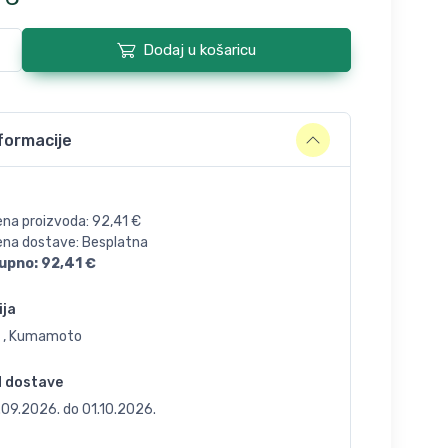
Dodaj u košaricu
formacije
ena proizvoda:
92,41
€
jena dostave: Besplatna
upno:
92,41
€
ija
, , Kumamoto
d dostave
.09.2026.
do
01.10.2026.