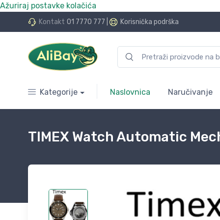
Ažuriraj postavke kolačića
do 24 rate bez kamata
Kontakt
01 7770 777
|
Korisnička podrška
Kategorije
Naslovnica
Naručivanje
TIMEX Watch Automatic Mecha