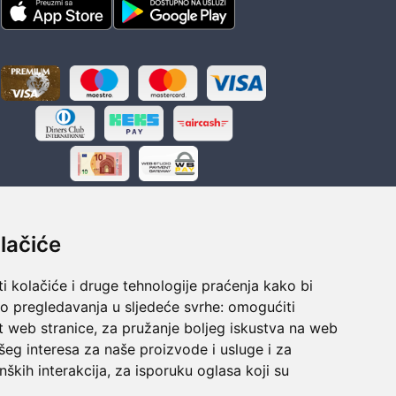
lačiće
i kolačiće i druge tehnologije praćenja kako bi
ka
Sigurno obročno plaćanje
vo pregledavanja u sljedeće svrhe:
omogućiti
polaganju
Do 24 rata bez kamata
t web stranice
,
za pružanje boljeg iskustva na web
šeg interesa za naše proizvode i usluge i za
nških interakcija
,
za isporuku oglasa koji su