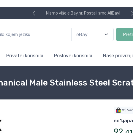
Nismo više e.Bay.hr. Postali smo AliBay!
Pret
Privatni korisnici
Poslovni korisnici
Naše provizij
nical Male Stainless Steel Scra
v1|33
no1.jap
92
,
41