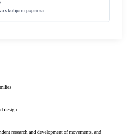
e
o s kutijom i papirima